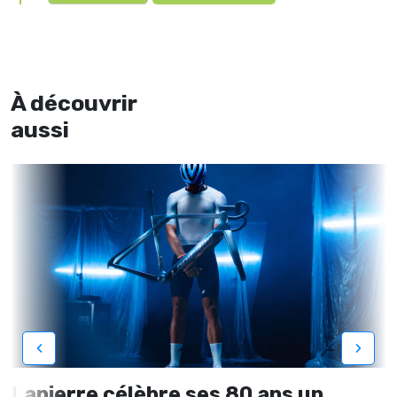
À découvrir
aussi
‹
›
Lapierre célèbre ses 80 ans un