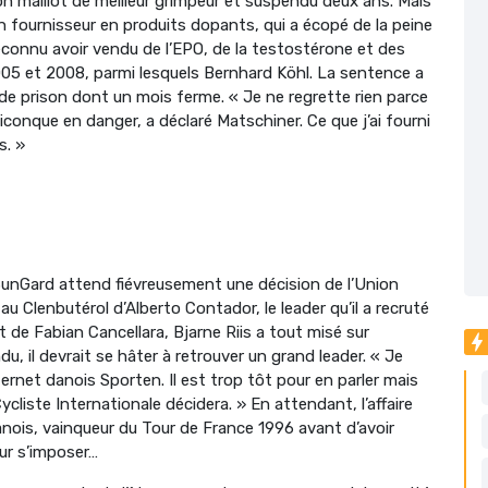
n maillot de meilleur grimpeur et suspendu deux ans. Mais
 fournisseur en produits dopants, qui a écopé de la peine
 reconnu avoir vendu de l’EPO, de la testostérone et des
05 et 2008, parmi lesquels Bernhard Köhl. La sentence a
de prison dont un mois ferme. « Je ne regrette rien parce
uiconque en danger, a déclaré Matschiner. Ce que j’ai fourni
s. »
SunGard attend fiévreusement une décision de l’Union
au Clenbutérol d’Alberto Contador, le leader qu’il a recruté
t de Fabian Cancellara, Bjarne Riis a tout misé sur
u, il devrait se hâter à retrouver un grand leader. « Je
nternet danois Sporten. Il est trop tôt pour en parler mais
cliste Internationale décidera. » En attendant, l’affaire
ois, vainqueur du Tour de France 1996 avant d’avoir
ur s’imposer…