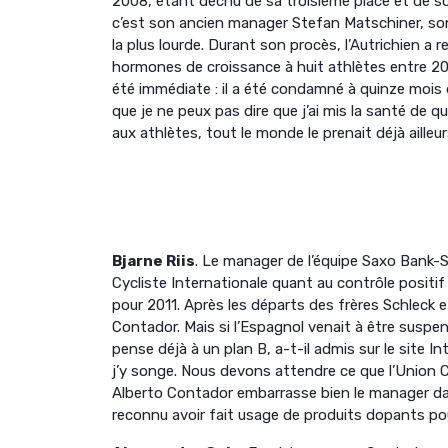
2008, étant déchu de sa troisième place et de so
c’est son ancien manager Stefan Matschiner, son
la plus lourde. Durant son procès, l’Autrichien a
hormones de croissance à huit athlètes entre 20
été immédiate : il a été condamné à quinze mois 
que je ne peux pas dire que j’ai mis la santé de q
aux athlètes, tout le monde le prenait déjà ailleur
Bjarne Riis
. Le manager de l’équipe Saxo Bank-
Cycliste Internationale quant au contrôle positif 
pour 2011. Après les départs des frères Schleck e
Contador. Mais si l’Espagnol venait à être suspend
pense déjà à un plan B, a-t-il admis sur le site I
j’y songe. Nous devons attendre ce que l’Union Cy
Alberto Contador embarrasse bien le manager dan
reconnu avoir fait usage de produits dopants po