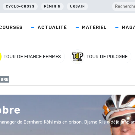
CYCLO-CROSS
FÉMININ
URBAIN
COURSES
ACTUALITÉ
MATÉRIEL
MAGA
TOUR DE FRANCE FEMMES
TOUR DE POLOGNE
OBRE
obre
 manager de Bernhard Köhl mis en prison, Bjarne Riis a déjà un pl