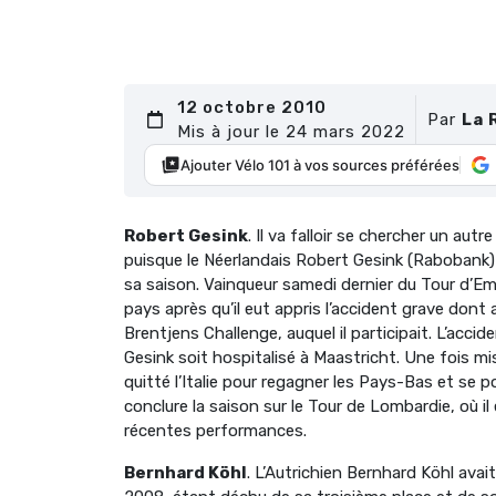
12 octobre 2010
Par
La 
Mis à jour le 24 mars 2022
Ajouter Vélo 101 à vos sources préférées
Robert Gesink
. Il va falloir se chercher un au
puisque le Néerlandais Robert Gesink (Rabobank)
sa saison. Vainqueur samedi dernier du Tour d’Emi
pays après qu’il eut appris l’accident grave dont
Brentjens Challenge, auquel il participait. L’acc
Gesink soit hospitalisé à Maastricht. Une fois mis
quitté l’Italie pour regagner les Pays-Bas et se 
conclure la saison sur le Tour de Lombardie, où 
récentes performances.
Bernhard Köhl
. L’Autrichien Bernhard Köhl ava