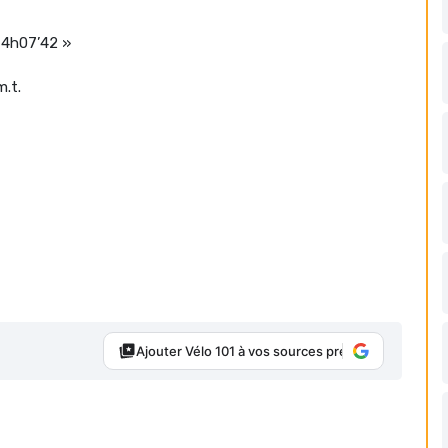
n 4h07’42 »
m.t.
Ajouter Vélo 101 à vos sources préférées