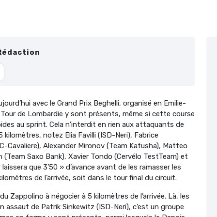
Rédaction
jourd’hui avec le Grand Prix Beghelli, organisé en Emilie-
u Tour de Lombardie y sont présents, même si cette course
des au sprint. Cela n’interdit en rien aux attaquants de
5 kilomètres, notez Elia Favilli (ISD-Neri), Fabrice
-Cavaliere), Alexander Mironov (Team Katusha), Matteo
n (Team Saxo Bank), Xavier Tondo (Cervélo TestTeam) et
laissera que 3’50 » d’avance avant de les ramasser les
omètres de l’arrivée, soit dans le tour final du circuit.
du Zappolino à négocier à 5 kilomètres de l’arrivée. Là, les
un assaut de Patrik Sinkewitz (ISD-Neri), c’est un groupe