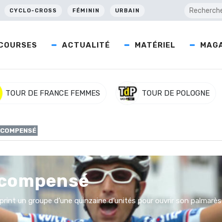
CYCLO-CROSS
FÉMININ
URBAIN
COURSES
ACTUALITÉ
MATÉRIEL
MAGA
TOUR DE FRANCE FEMMES
TOUR DE POLOGNE
ÉCOMPENSÉ
écompensé
 sprint un groupe d’une quinzaine d’unités pour ouvrir son palmarès