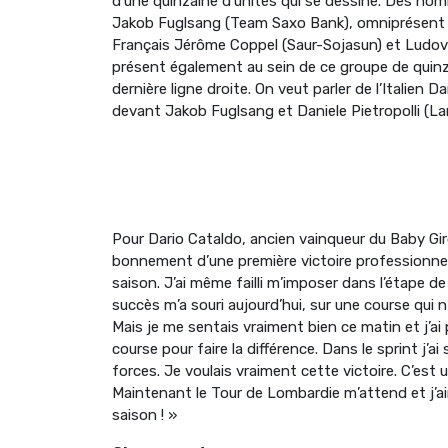
d’une quinzaine d’unités qui se dessine. Des ho
Jakob Fuglsang (Team Saxo Bank), omniprésent d
Français Jérôme Coppel (Saur-Sojasun) et Ludovic
présent également au sein de ce groupe de quinz
dernière ligne droite. On veut parler de l’Italien 
devant Jakob Fuglsang et Daniele Pietropolli (La
Pour Dario Cataldo, ancien vainqueur du Baby Giro 
bonnement d’une première victoire professionnelle.
saison. J’ai même failli m’imposer dans l’étape de L
succès m’a souri aujourd’hui, sur une course qui 
Mais je me sentais vraiment bien ce matin et j’ai p
course pour faire la différence. Dans le sprint j
forces. Je voulais vraiment cette victoire. C’e
Maintenant le Tour de Lombardie m’attend et j’ai
saison ! »