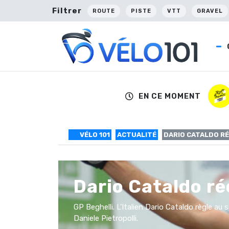
Filtrer
ROUTE
PISTE
VTT
GRAVEL
EN CE MOMENT
VÉLO 101
ACTUALITÉ
DARIO CATALDO R
Dario Cataldo r
GP Beghelli. L’Italien Dario Cataldo règle au
Daniele Pietropolli.