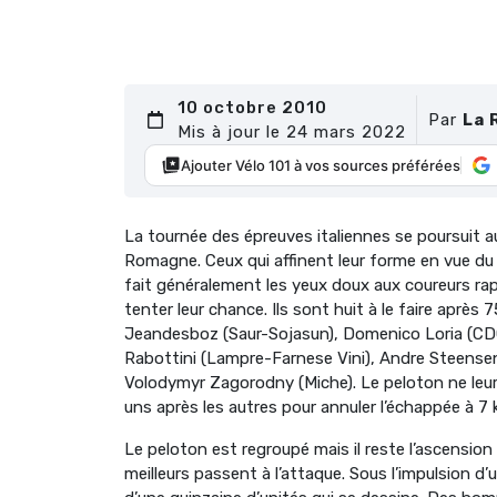
10 octobre 2010
Par
La 
Mis à jour le 24 mars 2022
Ajouter Vélo 101 à vos sources préférées
La tournée des épreuves italiennes se poursuit au
Romagne. Ceux qui affinent leur forme en vue d
fait généralement les yeux doux aux coureurs rapi
tenter leur chance. Ils sont huit à le faire après 7
Jeandesboz (Saur-Sojasun), Domenico Loria (CDC
Rabottini (Lampre-Farnese Vini), Andre Steense
Volodymyr Zagorodny (Miche). Le peloton ne leur 
uns après les autres pour annuler l’échappée à 7 kil
Le peloton est regroupé mais il reste l’ascension 
meilleurs passent à l’attaque. Sous l’impulsion d’