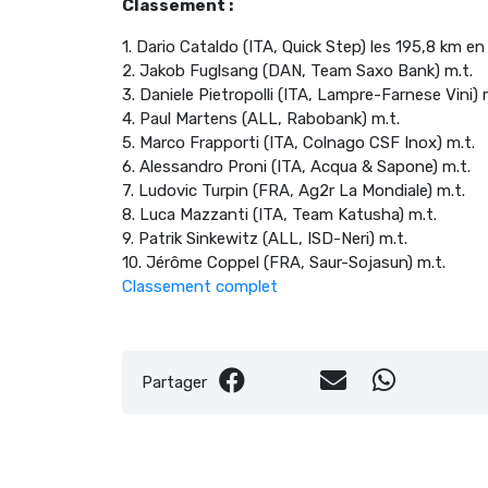
Classement :
1. Dario Cataldo (ITA, Quick Step) les 195,8 km e
2. Jakob Fuglsang (DAN, Team Saxo Bank) m.t.
3. Daniele Pietropolli (ITA, Lampre-Farnese Vini) 
4. Paul Martens (ALL, Rabobank) m.t.
5. Marco Frapporti (ITA, Colnago CSF Inox) m.t.
6. Alessandro Proni (ITA, Acqua & Sapone) m.t.
7. Ludovic Turpin (FRA, Ag2r La Mondiale) m.t.
8. Luca Mazzanti (ITA, Team Katusha) m.t.
9. Patrik Sinkewitz (ALL, ISD-Neri) m.t.
10. Jérôme Coppel (FRA, Saur-Sojasun) m.t.
Classement complet
Partager