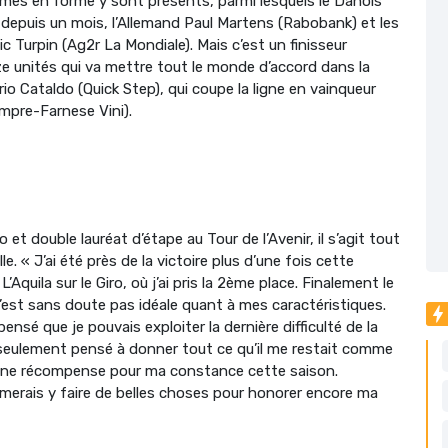
mmes en forme y sont présents, parmi lesquels le Danois
epuis un mois, l’Allemand Paul Martens (Rabobank) et les
 Turpin (Ag2r La Mondiale). Mais c’est un finisseur
e unités qui va mettre tout le monde d’accord dans la
Dario Cataldo (Quick Step), qui coupe la ligne en vainqueur
mpre-Farnese Vini).
et double lauréat d’étape au Tour de l’Avenir, il s’agit tout
 « J’ai été près de la victoire plus d’une fois cette
’Aquila sur le Giro, où j’ai pris la 2ème place. Finalement le
n’est sans doute pas idéale quant à mes caractéristiques.
ensé que je pouvais exploiter la dernière difficulté de la
’ai seulement pensé à donner tout ce qu’il me restait comme
st une récompense pour ma constance cette saison.
merais y faire de belles choses pour honorer encore ma