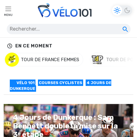
MENU
EN CE MOMENT
TOUR DE FRANCE FEMMES
TOUR DE POL
VÉLO 101
COURSES CYCLISTES
4 JOURS DE
DUNKERQUE
4 Jours de Dunkerque : Sam
Bennett double la mise sur la
3ᵉ étape