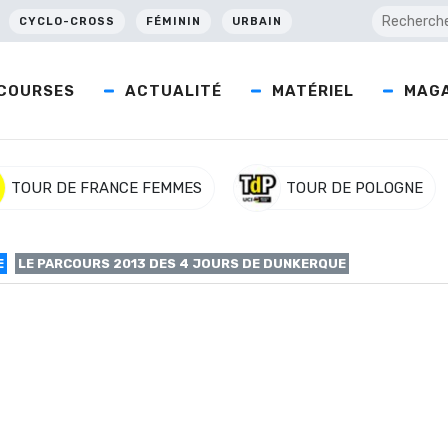
CYCLO-CROSS
FÉMININ
URBAIN
COURSES
ACTUALITÉ
MATÉRIEL
MAGA
TOUR DE FRANCE FEMMES
TOUR DE POLOGNE
E
LE PARCOURS 2013 DES 4 JOURS DE DUNKERQUE
3 des 4 Jours de Dunker
Jours de Dunkerque est maintenant connu. Les coureurs s’élancer
des monts. Entre temps, trois des cinq étapes se dérouleront inté