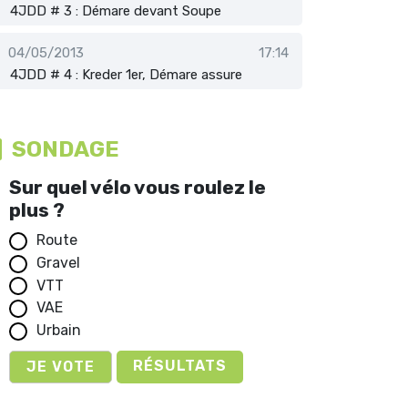
4JDD # 3 : Démare devant Soupe
04/05/2013
17:14
4JDD # 4 : Kreder 1er, Démare assure
SONDAGE
Sur quel vélo vous roulez le
plus ?
Route
Gravel
VTT
VAE
Urbain
RÉSULTATS