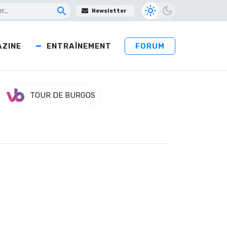
Newsletter
ZINE
ENTRAÎNEMENT
FORUM
TOUR DE BURGOS
que
ont de Dunkerque le 1er mai pour y revenir
gralement dans l’Artois. Un choix des