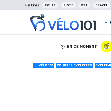
Filtrer
ROUTE
PISTE
VTT
GRAVEL
EN CE MOMENT
VÉLO 101
COURSES CYCLISTES
CYCLISM
Le parcours 201
Le parcours de la 59ème édition des Quatre 
le dimanche 5 avec la traditionnelle étape 