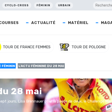
CYCLO-CROSS
FÉMININ
URBAIN
COURSES
ACTUALITÉ
MATÉRIEL
MAGA
TOUR DE FRANCE FEMMES
TOUR DE POLOGNE
 FÉMININ
L’ACTU FÉMININE DU 28 MAI
du 28 mai
ept jours, Lisa Brennauer pour la passe de deux, le Challenge Mad