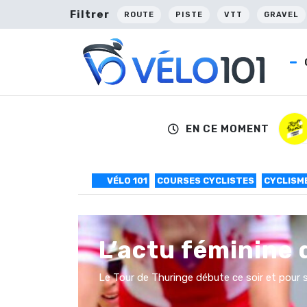
Filtrer
ROUTE
PISTE
VTT
GRAVEL
EN CE MOMENT
VÉLO 101
COURSES CYCLISTES
CYCLISME
L’actu féminine 
Le Tour de Thuringe débute ce soir et pour s