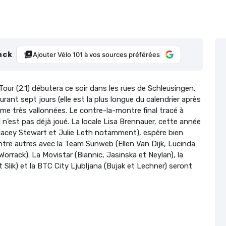
nck
Ajouter Vélo 101 à vos sources préférées
ur (2.1) débutera ce soir dans les rues de Schleusingen,
ant sept jours (elle est la plus longue du calendrier après
ême très vallonnées. Le contre-la-montre final tracé à
l n’est pas déjà joué. La locale Lisa Brennauer, cette année
, Macey Stewart et Julie Leth notamment), espère bien
ntre autres avec la Team Sunweb (Ellen Van Dijk, Lucinda
orrack). La Movistar (Biannic, Jasinska et Neylan), la
Slik) et la BTC City Ljubljana (Bujak et Lechner) seront