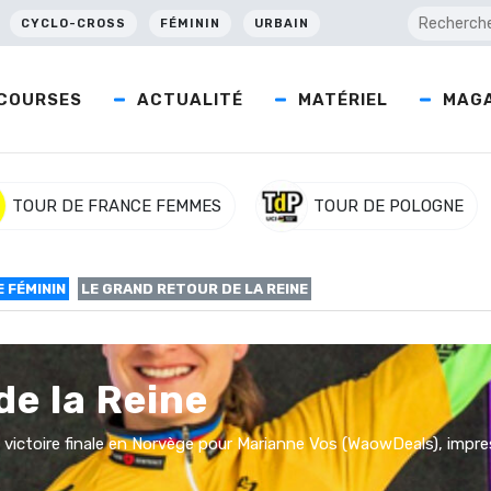
CYCLO-CROSS
FÉMININ
URBAIN
COURSES
ACTUALITÉ
MATÉRIEL
MAGA
TOUR DE FRANCE FEMMES
TOUR DE POLOGNE
 FÉMININ
LE GRAND RETOUR DE LA REINE
de la Reine
victoire finale en Norvège pour Marianne Vos (WaowDeals), impre