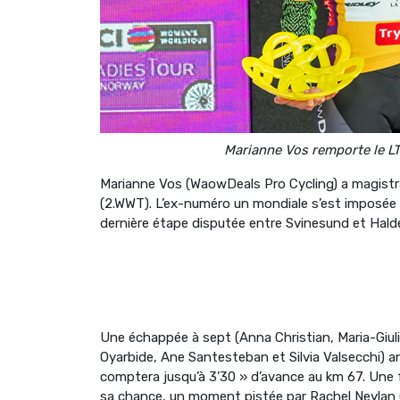
Marianne Vos remporte le L
Marianne Vos (WaowDeals Pro Cycling) a magistr
(2.WWT). L’ex-numéro un mondiale s’est imposée 
dernière étape disputée entre Svinesund et Hald
Une échappée à sept (Anna Christian, Maria-Giuli
Oyarbide, Ane Santesteban et Silvia Valsecchi) a
comptera jusqu’à 3’30 » d’avance au km 67. Une foi
sa chance, un moment pistée par Rachel Neylan (Mo