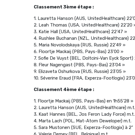
Classement 3ème étape :
1. Lauretta Hanson (AUS, UnitedHealthcare) 22’
2. Leah Thomas (USA, UnitedHealthcare) 22’20 
3. Katie Hall (USA, UnitedHealthcare) 22’47 »
4. Rushlee Buchanan (NZL, UnitedHealthcare) 22
5. Maria Novolodskaya (RUS, Russie) 22’49 »
6. Floortje Mackaij (PBS, Pays-Bas) 23’00 »
7. Sofie De Vuyst (BEL, Doltcini-Van Eyck Sport)
8. Fleur Nagengast (PBS, Pays-Bas) 23’04 »
9. Elizaveta Oshurkova (RUS, Russie) 23’05 »
10. Séverine Eraud (FRA, Experza-Footlogix) 23’
Classement 4ème étape :
1. Floortje Mackaij (PBS, Pays-Bas) en 1h55’28 »
2. Lauretta Hanson (AUS, UnitedHealthcare) m.t
3. Kaat Hannes (BEL, Jos Feron Lady Force) m.t.
4. Marta Lach (POL, Mat-Atom Deweloper) m.t.
5. Sara Mustonen (SUE, Experza-Footlogix) à 2″
6. Valerie Demey (BEL, Belgique) m.t.