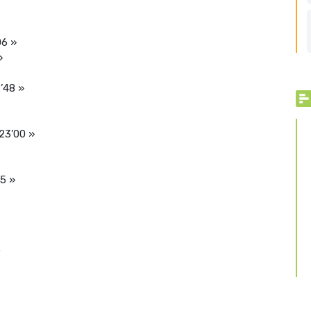
06 »
»
’48 »
 23’00 »
05 »
.