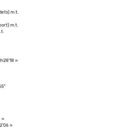
ets) m.t.
ort) m.t.
t.
8h28’18 »
55″
3 »
 2’06 »