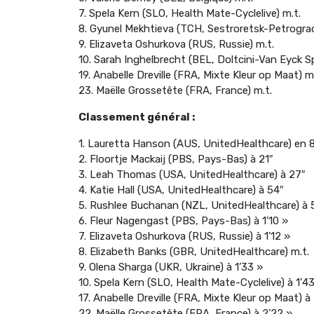
7. Spela Kern (SLO, Health Mate-Cyclelive) m.t.
8. Gyunel Mekhtieva (TCH, Sestroretsk-Petrograd
9. Elizaveta Oshurkova (RUS, Russie) m.t.
10. Sarah Inghelbrecht (BEL, Doltcini-Van Eyck Sp
19. Anabelle Dreville (FRA, Mixte Kleur op Maat) m.
23. Maëlle Grossetête (FRA, France) m.t.
Classement général :
1. Lauretta Hanson (AUS, UnitedHealthcare) en 
2. Floortje Mackaij (PBS, Pays-Bas) à 21″
3. Leah Thomas (USA, UnitedHealthcare) à 27″
4. Katie Hall (USA, UnitedHealthcare) à 54″
5. Rushlee Buchanan (NZL, UnitedHealthcare) à 
6. Fleur Nagengast (PBS, Pays-Bas) à 1’10 »
7. Elizaveta Oshurkova (RUS, Russie) à 1’12 »
8. Elizabeth Banks (GBR, UnitedHealthcare) m.t.
9. Olena Sharga (UKR, Ukraine) à 1’33 »
10. Spela Kern (SLO, Health Mate-Cyclelive) à 1’4
17. Anabelle Dreville (FRA, Mixte Kleur op Maat) à
22. Maëlle Grossetête (FRA, France) à 2’22 »