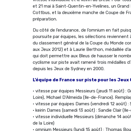
et 21 mai à Saint-Quentin-en-Yvelines, un Grand 
Cottbus, et la deuxième manche de Coupe de Fran
préparation.
Du côté de l’endurance, de l’omnium en fait puis
poursuite par équipes, les sélections reviennen
du classement général de la Coupe du Monde comm
aux Jeux 2012) et à Laurie Berthon, médaillée d’
qui doit permettre aux Bleus de hausser le nombre
cyclisme sur piste avait ramené trois médailles d’
depuis les Jeux de Sydney en 2000.
L’équipe de France sur piste pour les Jeux 
• vitesse par équipes Messieurs (jeudi 11 août) : 
Loire), Michael D’Almeida (Ile-de-France). Rempla
• vitesse par équipes Dames (vendredi 12 août) : S
• keirin Dames (samedi 13 août) : Sandie Clair (Ile
• vitesse individuelle Messieurs (dimanche 14 aoû
de la Loire)
• omnium Messieurs (lundi 15 août) : Thomas Bo