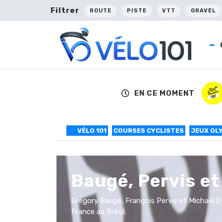
Filtrer
ROUTE
PISTE
VTT
GRAVEL
EN CE MOMENT
VÉLO 101
COURSES CYCLISTES
JEUX OL
Baugé, Pervis et
Grégory Baugé, François Pervis et Michaël D
France au Brésil.