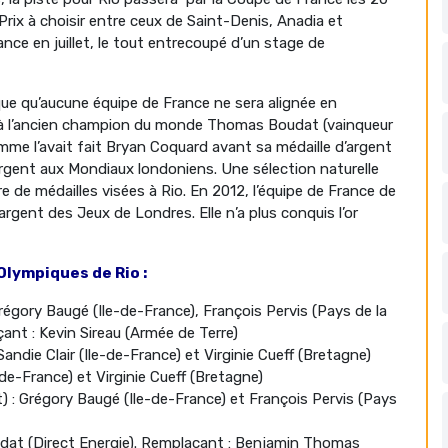
Prix à choisir entre ceux de Saint-Denis, Anadia et
ce en juillet, le tout entrecoupé d’un stage de
que qu’aucune équipe de France ne sera alignée en
t à l’ancien champion du monde Thomas Boudat (vainqueur
e l’avait fait Bryan Coquard avant sa médaille d’argent
argent aux Mondiaux londoniens. Une sélection naturelle
 de médailles visées à Rio. En 2012, l’équipe de France de
argent des Jeux de Londres. Elle n’a plus conquis l’or
Olympiques de Rio :
Grégory Baugé (Ile-de-France), François Pervis (Pays de la
çant : Kevin Sireau (Armée de Terre)
andie Clair (Ile-de-France) et Virginie Cueff (Bretagne)
-de-France) et Virginie Cueff (Bretagne)
t) : Grégory Baugé (Ile-de-France) et François Pervis (Pays
udat (Direct Energie). Remplaçant : Benjamin Thomas