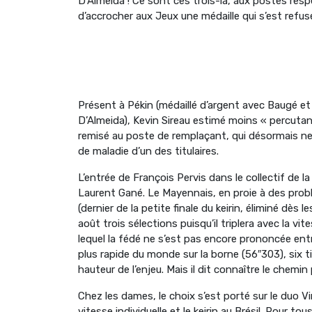
D’Almeida ! Ce sont ces trois-là, aux postes respe
d’accrocher aux Jeux une médaille qui s’est refus
Présent à Pékin (médaillé d’argent avec Baugé et
D’Almeida), Kevin Sireau estimé moins « percutan
remisé au poste de remplaçant, qui désormais ne 
de maladie d’un des titulaires.
L’entrée de François Pervis dans le collectif de l
Laurent Gané. Le Mayennais, en proie à des prob
(dernier de la petite finale du keirin, éliminé dès 
août trois sélections puisqu’il triplera avec la vi
lequel la fédé ne s’est pas encore prononcée en
plus rapide du monde sur la borne (56″303), six 
hauteur de l’enjeu. Mais il dit connaître le chemin
Chez les dames, le choix s’est porté sur le duo Vir
vitesse individuelle et le keirin au Brésil. Pour t