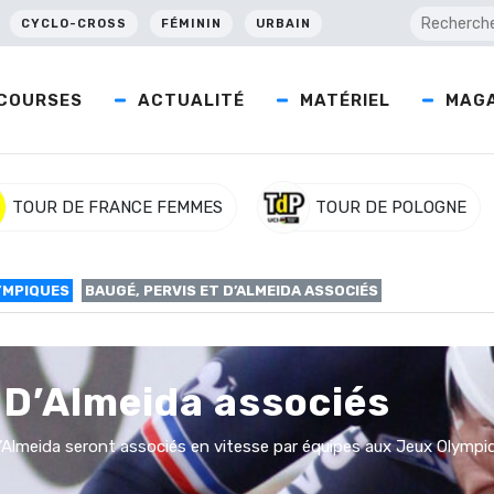
CYCLO-CROSS
FÉMININ
URBAIN
COURSES
ACTUALITÉ
MATÉRIEL
MAGA
TOUR DE FRANCE FEMMES
TOUR DE POLOGNE
YMPIQUES
BAUGÉ, PERVIS ET D’ALMEIDA ASSOCIÉS
 D’Almeida associés
’Almeida seront associés en vitesse par équipes aux Jeux Olympiq