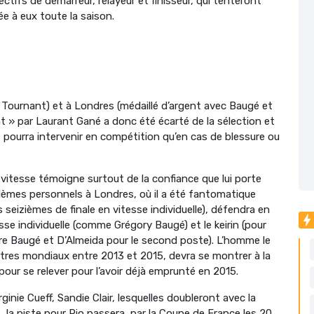
ctifs de démarreur, relayeur et finisseur, qui tenteront
ée à eux toute la saison.
 Tournant) et à Londres (médaillé d’argent avec Baugé et
t » par Laurant Gané a donc été écarté de la sélection et
pourra intervenir en compétition qu’en cas de blessure ou
a vitesse témoigne surtout de la confiance que lui porte
lèmes personnels à Londres, où il a été fantomatique
les seizièmes de finale en vitesse individuelle), défendra en
tesse individuelle (comme Grégory Baugé) et le keirin (pour
tre Baugé et D’Almeida pour le second poste). L’homme le
titres mondiaux entre 2013 et 2015, devra se montrer à la
 pour se relever pour l’avoir déjà emprunté en 2015.
ginie Cueff, Sandie Clair, lesquelles doubleront avec la
ous, la piste pour Rio passera par la Coupe de France les 20