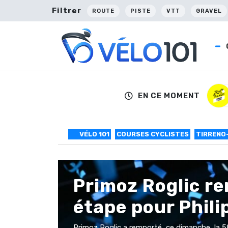
Filtrer
ROUTE
PISTE
VTT
GRAVEL
EN CE MOMENT
VÉLO 101
COURSES CYCLISTES
TIRRENO
Primoz Roglic re
étape pour Phili
Primoz Roglic a remporté, ce dimanche, la 58