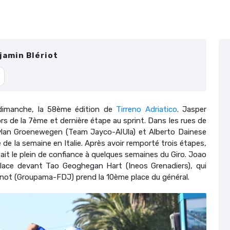
jamin Blériot
dimanche, la 58ème édition de
Tirreno Adriatico
. Jasper
ors de la 7ème et dernière étape au sprint. Dans les rues de
ylan Groenewegen (Team Jayco-AlUla) et Alberto Dainese
de la semaine en Italie. Après avoir remporté trois étapes,
ait le plein de confiance à quelques semaines du Giro. Joao
ace devant Tao Geoghegan Hart (Ineos Grenadiers), qui
inot (Groupama-FDJ) prend la 10ème place du général.