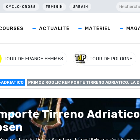
CYCLO-CROSS
FÉMININ
URBAIN
COURSES
ACTUALITÉ
MATÉRIEL
MAGA
TOUR DE FRANCE FEMMES
TOUR DE POLOGNE
-ADRIATICO
PRIMOZ ROGLIC REMPORTE TIRRENO ADRIATICO, LA D
mporte Tirreno Adriatico,
psen
ème édition de Tirreno Adriatico. Jasper Philipsen s’est lui impos