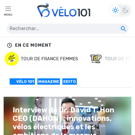
MENU
EN CE MOMENT
TOUR DE FRANCE FEMMES
TOUR DE POL
VÉLO 101
MAGAZINE
EDITO
Interview de Dr. David T. Hon
CEO (DAHON) : innovations,
vélos électriques et les