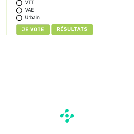
VTT
VAE
Urbain
RÉSULTATS