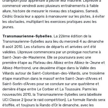
champion pour apprendre à piloter leur machine. L’épreuve a
commencé vendredi avec plusieurs entraînements à faible
allure, histoire de mesurer le niveau des stagiaires. Samedi,
Cédric Gracia leur a appris à manœuvrer sur les pistes, à éviter
les obstacles, multipliant les exercices pratiques avec les
jeunes.
Transmaurienne-Sybelles
. La 22ème édition de la
Transmaurienne-Sybelles aura lieu du mercredi 4 au dimanche
8 août 2010. Les stations de départs et arrivées ont été
validées. L’épreuve commencera par un prologue nocturne à
Saint-Jean-de-Maurienne. Elle se poursuivra avec une
première étape au Plateau des Albiez entre Albiez-le-Jeune et
Albiez-Montrond, une deuxième étape dans la Vallée des
Villards autour de Saint-Colomban-des-Villards, une troisième
étape marathon dans le massif entre Saint-Jean-d’Arves et
Saint-Sorlin-d’Arves pour se conclure sur une quatrième et
dernière étape entre Le Corbier et La Toussuire. Parmi les
nouveautés 2010, la Transmaurienne-Sybelles sera labellisée
UCI Classe 2 (pour le raid compétition). La formule Rando sera
étoffée, et toujours la Rando d’Or le dimanche, avec les