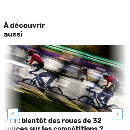
À découvrir
aussi
‹
›
VTT : bientôt des roues de 32
pouces sur les compétitions ?