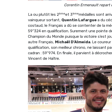
Corentin Ermenault repart d
ème
ème
La ou plutôt les 2
et 3
médailles sont arr
vainqueur sortant,
Quentin Lafargue
a du céd
costaud, le Français a dû se contenter de la mé
59“324 en qualification. Surement une pointe de
Champion du Monde puisque la victoire s’est jo
autre Français,
Michaël D’Almeida
. Le coureur
qualification, son meilleur chrono, ne laissant p
cadran : 59“974. En finale, il parvient à décroc
Vincent de Haître.