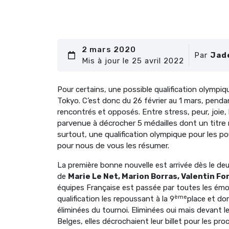
2 mars 2020
Par
Jad
Mis à jour le 25 avril 2022
Pour certains, une possible qualification olympiq
Tokyo. C’est donc du 26 février au 1 mars, pendant
rencontrés et opposés.
Entre stress, peur, joie,
parvenue à décrocher 5 médailles dont un titre 
surtout, une qualification olympique pour les pou
pour nous de vous les résumer.
La première bonne nouvelle est arrivée dès le d
de
Marie Le Net, Marion Borras, Valentin Fo
équipes Française est passée par toutes les ém
ème
qualification les repoussant à la 9
place et don
éliminées du tournoi. Eliminées oui mais devant les 
Belges, elles décrochaient leur billet pour les p