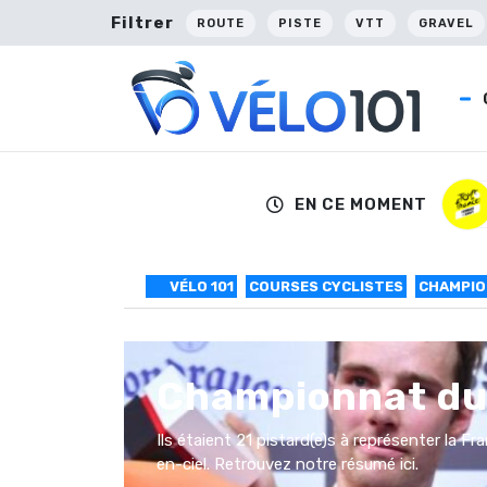
Filtrer
ROUTE
PISTE
VTT
GRAVEL
EN CE MOMENT
VÉLO 101
COURSES CYCLISTES
CHAMPIO
Championnat du
Ils étaient 21 pistard(e)s à représenter la F
en-ciel. Retrouvez notre résumé ici.