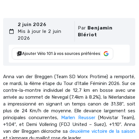
2 juin 2026
Par
Benjamin
Mis à jour le 2 juin
Blériot
2026
Ajouter Vélo 101 à vos sources préférées
Anna van der Breggen (Team SD Worx Protime) a remporté,
ce mardi, la 4ème étape du Tour d’Italie Féminin 2026. Sur ce
contre-la-montre individuel de 12,7 km en bosse avec une
arrivée au sommet de Nevegal (7.4km à 8.2%), la Néerlandaise
a impressionné en signant un temps canon de 31:38″, soit
plus de 24 Km/h de moyenne. Elle devance largement ses
principales concurrentes,
Marlen Reusser
(Movistar Team),
+1:04″, et Demi Vollering (FDJ United – Suez), +1:10″. Anna
van der Breggen décroche sa
deuxième victoire de la saison
et s’empare du maillot rose de leader.