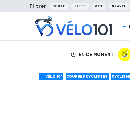
Filtrer
ROUTE
PISTE
VTT
GRAVEL
EN CE MOMENT
VÉLO 101
COURSES CYCLISTES
CYCLISM
Belletti 1er vain
L’Italien Manuel Belletti (Colnago-CSF Inox)
Grendene (Team Type 1) et Volodymyr Bileka