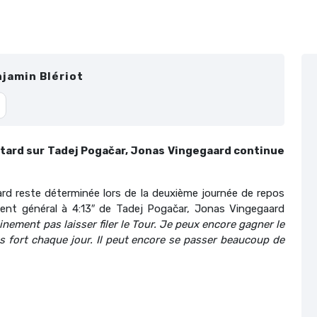
jamin Blériot
etard sur Tadej Pogačar, Jonas Vingegaard continue
d reste déterminée lors de la deuxième journée de repos
nt général à 4:13″ de Tadej Pogačar, Jonas Vingegaard
inement pas laisser filer le Tour. Je peux encore gagner le
us fort chaque jour. Il peut encore se passer beaucoup de