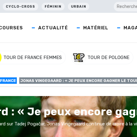
CYCLO-CROSS
FÉMININ
URBAIN
COURSES
ACTUALITÉ
MATÉRIEL
MAGA
TOUR DE FRANCE FEMMES
TOUR DE POLOGNE
 FRANCE
JONAS VINGEGAARD : « JE PEUX ENCORE GAGNER LE TOU
 : « Je peux encore gagn
d sur Tadej Pogačar, Jonas Vingegaard continue de croire à la vic