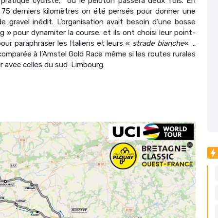
pratique cycliste,
où le peloton passera deux fois. En
75 derniers kilomètres on été pensés pour donner une
 de gravel inédit. L’organisation avait besoin d’une bosse
pour dynamiter la course. et ils ont choisi leur point-
our paraphraser les Italiens et leurs «
strade bianche
« …
comparée à l’Amstel Gold Race même si les routes rurales
r avec celles du sud-Limbourg.