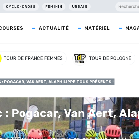
CYCLO-CROSS
FÉMININ
URBAIN
COURSES
ACTUALITÉ
MATÉRIEL
MAGA
TOUR DE FRANCE FEMMES
TOUR DE POLOGNE
 : POGACAR, VAN AERT, ALAPHILIPPE TOUS PRÉSENTS !
 : Pogacar, Van Aert, Ala
ssic 2021 qui sera sans nul doute une épreuve à ne pas rater !