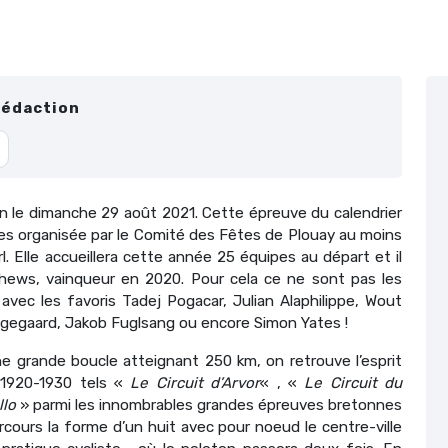
Rédaction
on le dimanche 29 août 2021. Cette épreuve du calendrier
nes organisée par le Comité des Fêtes de Plouay au moins
l. Elle accueillera cette année 25 équipes au départ et il
tthews, vainqueur en 2020. Pour cela ce ne sont pas les
avec les favoris Tadej Pogacar, Julian Alaphilippe, Wout
ngegaard, Jakob Fuglsang ou encore Simon Yates !
ne grande boucle atteignant 250 km, on retrouve l’esprit
 1920-1930 tels «
Le Circuit d’Arvor
« , «
Le Circuit du
llo
» parmi les innombrables grandes épreuves bretonnes
arcours la forme d’un huit avec pour noeud le centre-ville