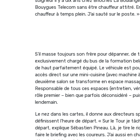
soigneur il y a dix ans chez Brioches La Boulangèr
Bouygues Telecom sans être chauffeur attitré. En 
chauffeur à temps plein. J’ai sauté sur le poste. »
S’il masse toujours son frère pour dépanner, de
exclusivement chargé du bus de la formation be
de haut parfaitement équipé. Le véhicule est pour
accès direct sur une mini-cuisine (avec machine à 
deuxième salon se transforme en espace massage
Responsable de tous ces espaces (entretien, vér
rôle premier – bien que parfois déconsidéré – pu
lendemain.
Le nez dans les cartes, il donne aux directeurs sp
définissent l’heure de départ. « Sur le Tour je tâ
départ, explique Sébastien Pineau. Là, je tire le r
faire le briefing avec les coureurs. J’ai aussi e