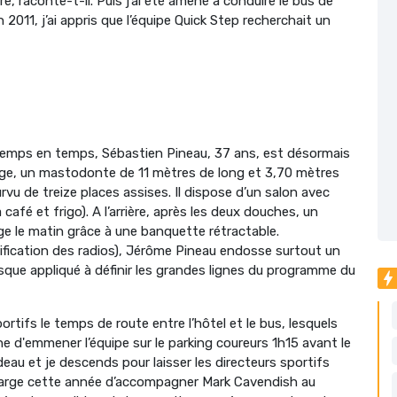
e, raconte-t-il. Puis j’ai été amené à conduire le bus de
2011, j’ai appris que l’équipe Quick Step recherchait un
 temps en temps, Sébastien Pineau, 37 ans, est désormais
lge, un mastodonte de 11 mètres de long et 3,70 mètres
vu de treize places assises. Il dispose d’un salon avec
café et frigo). A l’arrière, après les deux douches, un
 le matin grâce à une banquette rétractable.
ification des radios), Jérôme Pineau endosse surtout un
isque appliqué à définir les grandes lignes du programme du
ortifs le temps de route entre l’hôtel et le bus, lesquels
che d'emmener l’équipe sur le parking coureurs 1h15 avant le
ideau et je descends pour laisser les directeurs sportifs
n charge cette année d’accompagner Mark Cavendish au