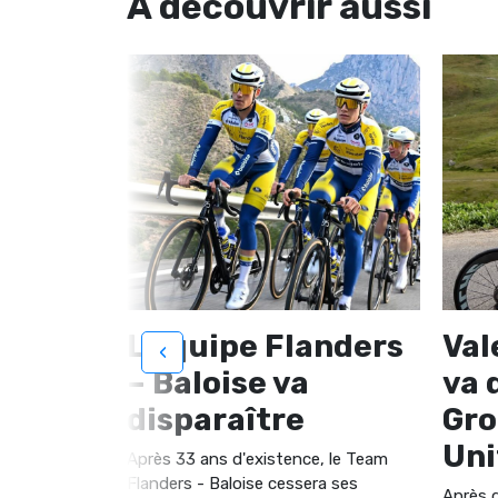
À découvrir
aussi
uick-
L’équipe Flanders
Val
‹
nger
– Baloise va
va 
2027
disparaître
Gr
Uni
 changer de
Après 33 ans d'existence, le Team
aine pour
Flanders - Baloise cessera ses
Après d