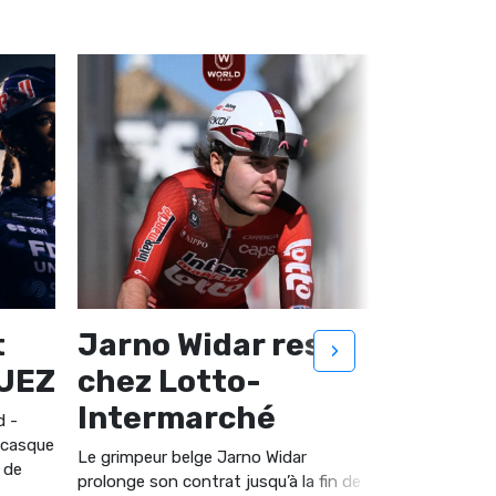
t
Jarno Widar reste
Nouve
›
SUEZ
chez Lotto-
pour P
Intermarché
Ferra
d -
 casque
Le grimpeur belge Jarno Widar
La Visma | Le
 de
prolonge son contrat jusqu’à la fin de
lancent une c