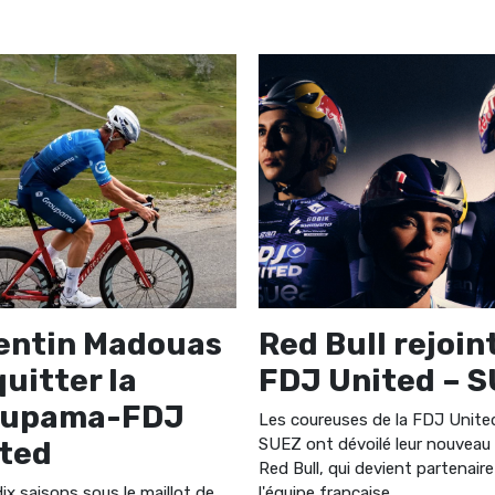
entin Madouas
Red Bull rejoin
quitter la
FDJ United – 
oupama-FDJ
Les coureuses de la FDJ Unite
SUEZ ont dévoilé leur nouveau
ted
Red Bull, qui devient partenaire
ix saisons sous le maillot de
l'équipe française.