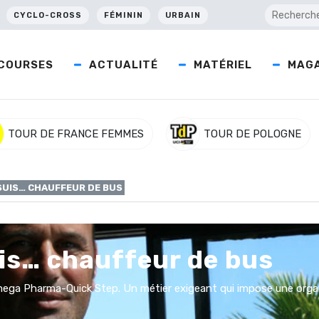
CYCLO-CROSS
FÉMININ
URBAIN
COURSES
ACTUALITÉ
MATÉRIEL
MAGA
TOUR DE FRANCE FEMMES
TOUR DE POLOGNE
 SUIS… CHAUFFEUR DE BUS
suis… chauffeur de bus
Omega Pharma-Quick Step. Un métier exigeant qui impose une organi