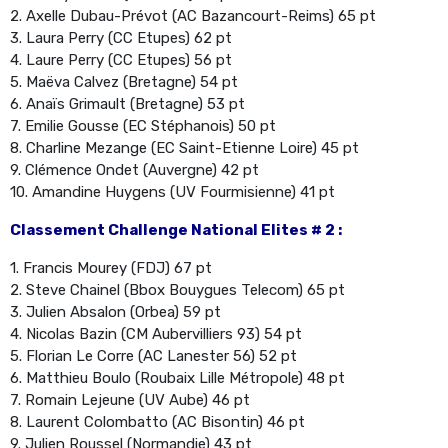
2. Axelle Dubau-Prévot (AC Bazancourt-Reims) 65 pt
3. Laura Perry (CC Etupes) 62 pt
4. Laure Perry (CC Etupes) 56 pt
5. Maëva Calvez (Bretagne) 54 pt
6. Anaïs Grimault (Bretagne) 53 pt
7. Emilie Gousse (EC Stéphanois) 50 pt
8. Charline Mezange (EC Saint-Etienne Loire) 45 pt
9. Clémence Ondet (Auvergne) 42 pt
10. Amandine Huygens (UV Fourmisienne) 41 pt
Classement Challenge National Elites # 2 :
1. Francis Mourey (FDJ) 67 pt
2. Steve Chainel (Bbox Bouygues Telecom) 65 pt
3. Julien Absalon (Orbea) 59 pt
4. Nicolas Bazin (CM Aubervilliers 93) 54 pt
5. Florian Le Corre (AC Lanester 56) 52 pt
6. Matthieu Boulo (Roubaix Lille Métropole) 48 pt
7. Romain Lejeune (UV Aube) 46 pt
8. Laurent Colombatto (AC Bisontin) 46 pt
9. Julien Roussel (Normandie) 43 pt