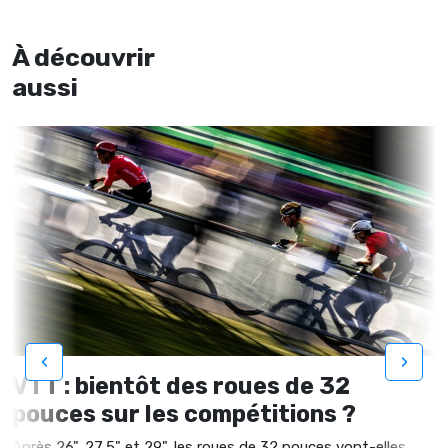
À découvrir
aussi
‹
›
VTT : bientôt des roues de 32
pouces sur les compétitions ?
Après 26", 27,5" et 29", les roues de 32 pouces vont-elles