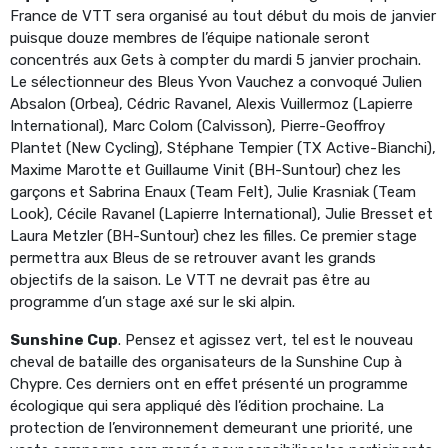
France de VTT sera organisé au tout début du mois de janvier
puisque douze membres de l’équipe nationale seront
concentrés aux Gets à compter du mardi 5 janvier prochain.
Le sélectionneur des Bleus Yvon Vauchez a convoqué Julien
Absalon (Orbea), Cédric Ravanel, Alexis Vuillermoz (Lapierre
International), Marc Colom (Calvisson), Pierre-Geoffroy
Plantet (New Cycling), Stéphane Tempier (TX Active-Bianchi),
Maxime Marotte et Guillaume Vinit (BH-Suntour) chez les
garçons et Sabrina Enaux (Team Felt), Julie Krasniak (Team
Look), Cécile Ravanel (Lapierre International), Julie Bresset et
Laura Metzler (BH-Suntour) chez les filles. Ce premier stage
permettra aux Bleus de se retrouver avant les grands
objectifs de la saison. Le VTT ne devrait pas être au
programme d’un stage axé sur le ski alpin.
Sunshine Cup
. Pensez et agissez vert, tel est le nouveau
cheval de bataille des organisateurs de la Sunshine Cup à
Chypre. Ces derniers ont en effet présenté un programme
écologique qui sera appliqué dès l’édition prochaine. La
protection de l’environnement demeurant une priorité, une