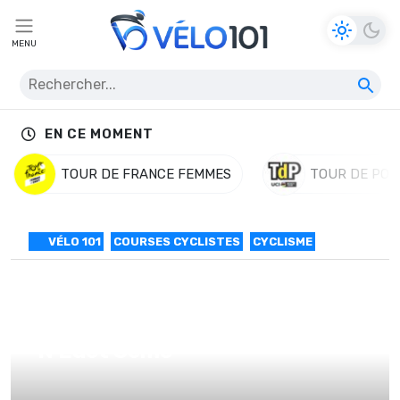
MENU
EN CE MOMENT
TOUR DE FRANCE FEMMES
TOUR DE POL
VÉLO 101
COURSES CYCLISTES
CYCLISME
Paris-Nice #7: D Martinez 1er,
N Edet 3ème