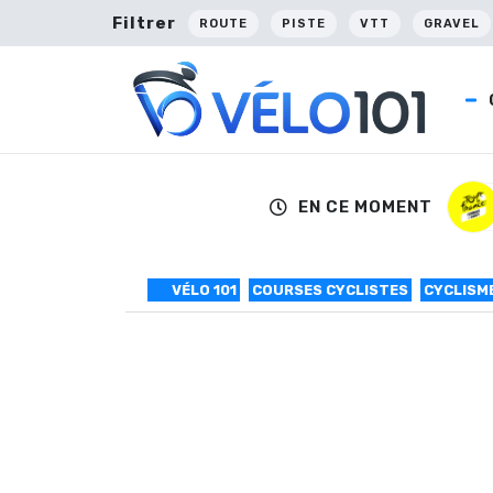
Filtrer
ROUTE
PISTE
VTT
GRAVEL
EN CE MOMENT
VÉLO 101
COURSES CYCLISTES
CYCLISM
Eneco Tour #6 : 
Luka Pibernik (Lampre-Merida) remporte ce
(AG2R La Mondiale). Le peloton, qui s’est fa