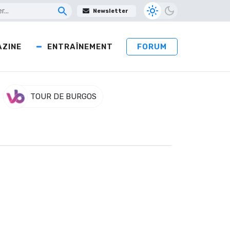
Newsletter
ZINE
ENTRAÎNEMENT
FORUM
TOUR DE BURGOS
e peloton
mment composée du Français Alexis Gougeard