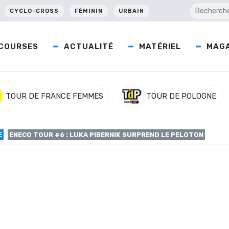
CYCLO-CROSS
FÉMININ
URBAIN
COURSES
ACTUALITÉ
MATÉRIEL
MAGA
TOUR DE FRANCE FEMMES
TOUR DE POLOGNE
E
ENECO TOUR #6 : LUKA PIBERNIK SURPREND LE PELOTON
Luka Pibernik surprend l
tte étape au terme d’une journée passée dans l’échappée, nota
it surprendre, a été réglé par Nizzolo devant Bouhanni.