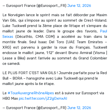
— Eurosport France (@Eurosport_FR)
June 12, 2026
Le Norvégien lance le sprint mais se fait déborder par Maxim
Van Gils, qui s’impose au sprint au sommet de Crest-Voland.
Luke Tuckwell prend la 3ème place de l’étape et s’empare du
maillot jaune de leader. Dans le groupe des favoris,
Paul
Seixas
(Décathlo, CMA CGM) a accéléré au train dans la
montée finale. Seul Isaac Del Toro (UAE Team Emirates –
XRG) est parvenu à garder la roue du Français. Tuckwell
endosse le maillot jaune, 1:12″ devant Bruno Armirail (Visma |
Lease a Bike) avant l’arrivée au sommet du Grand Colombier
ce samedi.
LE PLUS FORT C’EST VAN GILS ! Journée parfaite pour la Red
Bull – BORA – hansgrohe avec Luke Tuckwell qui prend le
maillot jaune après la 6e étape.
Le
#TourAuvergneRhôneAlpes
est à suivre sur Eurosport via
HBO Max
pic.twitter.com/jZ2gOxmxAI
— Eurosport France (@Eurosport_FR)
June 12, 2026