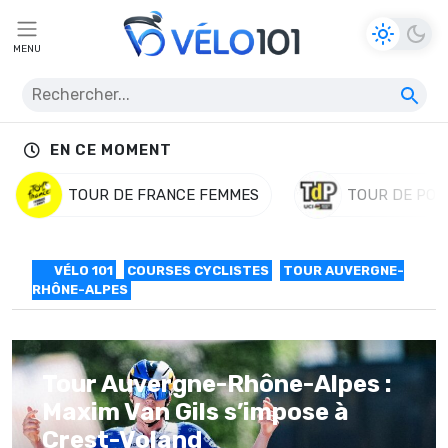
MENU
EN CE MOMENT
TOUR DE FRANCE FEMMES
TOUR DE POL
VÉLO 101
COURSES CYCLISTES
TOUR AUVERGNE-
RHÔNE-ALPES
Tour Auvergne-Rhône-Alpes :
Maxim Van Gils s’impose à
Crest-Voland