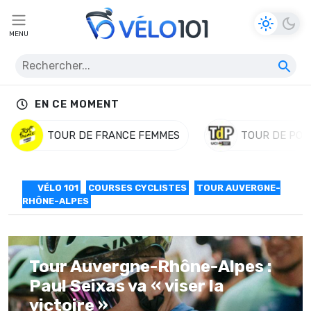
MENU
EN CE MOMENT
TOUR DE FRANCE FEMMES
TOUR DE POL
VÉLO 101
COURSES CYCLISTES
TOUR AUVERGNE-
RHÔNE-ALPES
Tour Auvergne-Rhône-Alpes :
Paul Seixas va « viser la
victoire »