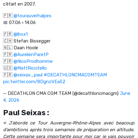
c’était en 2007.
🇫🇷
@tourauverhalpes
📅 07.06 › 14.06
🇫🇷
@lbsx1
🇨🇭 Stefan Bissegger
🇳🇱 Daan Hoole
🇫🇷
@AurelienParetP
🇫🇷
@NicoProdhomme
🇺🇸
@MattRiccitello
🇫🇷
@seixas_paul
#DECATHLONCMACGMTEAM
pic.twitter.com/8DgnzVEa52
— DECATHLON CMA CGM TEAM (@decathloncmacgm)
June
4, 2026
Paul Seixas :
« J’aborde ce Tour Auvergne-Rhône-Alpes avec beacoup
d’ambitions après trois semaines de préparation en altitude.
Cette semaine sera importante pour moi car je vais pouvoir