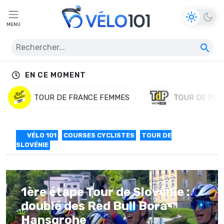
MENU
EN CE MOMENT
TOUR DE FRANCE FEMMES
TOUR DE POL
VÉLO 101
COURSES CYCLISTES
TOUR DE
SLOVÉNIE
1ère étape Tour de Slovénie :
doublé des Red Bull Bora-
Hansgrohe