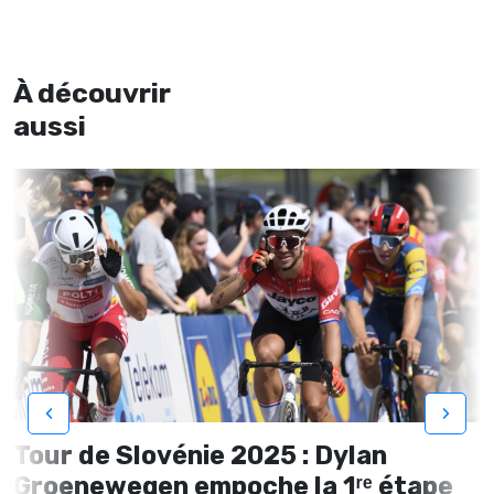
À découvrir
aussi
‹
›
Tour de Slovénie 2025 : Dylan
Groenewegen empoche la 1ʳᵉ étape