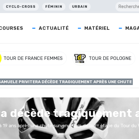
CYCLO-CROSS
FÉMININ
URBAIN
COURSES
ACTUALITÉ
MATÉRIEL
MAGA
TOUR DE FRANCE FEMMES
TOUR DE POLOGNE
SAMUELE PRIVITERA DÉCÈDE TRAGIQUEMENT APRÈS UNE CHUTE
ra décède tragiquement 
 19 ans après une chute survenue lors de la 1ʳᵉ étape du Tour du 