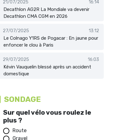
21/07/2025
16:14
Decathlon AG2R La Mondiale va devenir
Decathlon CMA CGM en 2026
27/07/2025
13:12
Le Colnago Y1RS de Pogacar : En jaune pour
enfoncer le clou à Paris
29/07/2025
16:03
Kévin Vauquelin blessé après un accident
domestique
SONDAGE
Sur quel vélo vous roulez le
plus ?
Route
Gravel