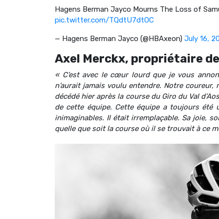
Hagens Berman Jayco Mourns The Loss of Samue
pic.twitter.com/TQdtU7dtOC
— Hagens Berman Jayco (@HBAxeon)
July 16, 2
Axel Merckx, propriétaire d
« C’est avec le cœur lourd que je vous ann
n’aurait jamais voulu entendre. Notre coureur, 
décédé hier après la course du Giro du Val d’Aost
de cette équipe. Cette équipe a toujours été 
inimaginables. Il était irremplaçable. Sa joie, s
quelle que soit la course où il se trouvait à ce 