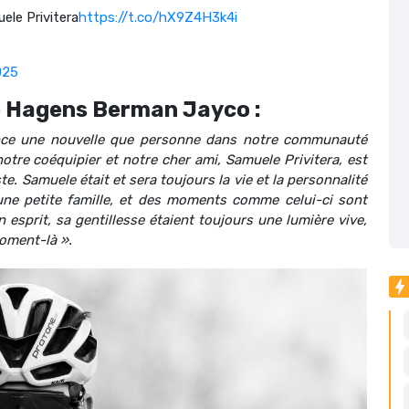
le Privitera
https://t.co/hX9Z4H3k4i
025
e Hagens Berman Jayco :
once une nouvelle que personne dans notre communauté
notre coéquipier et notre cher ami, Samuele Privitera, est
e. Samuele était et sera toujours la vie et la personnalité
une petite famille, et des moments comme celui-ci sont
on esprit, sa gentillesse étaient toujours une lumière vive,
moment-là ».