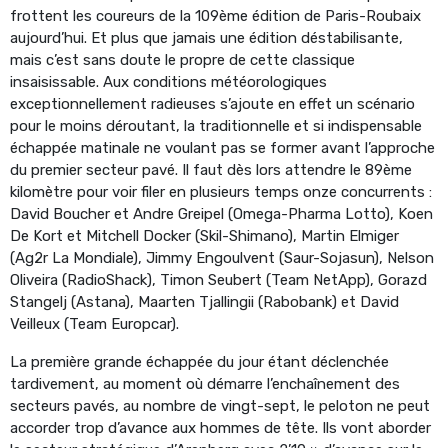
frottent les coureurs de la 109ème édition de Paris-Roubaix
aujourd’hui. Et plus que jamais une édition déstabilisante,
mais c’est sans doute le propre de cette classique
insaisissable. Aux conditions météorologiques
exceptionnellement radieuses s’ajoute en effet un scénario
pour le moins déroutant, la traditionnelle et si indispensable
échappée matinale ne voulant pas se former avant l’approche
du premier secteur pavé. Il faut dès lors attendre le 89ème
kilomètre pour voir filer en plusieurs temps onze concurrents :
David Boucher et Andre Greipel (Omega-Pharma Lotto), Koen
De Kort et Mitchell Docker (Skil-Shimano), Martin Elmiger
(Ag2r La Mondiale), Jimmy Engoulvent (Saur-Sojasun), Nelson
Oliveira (RadioShack), Timon Seubert (Team NetApp), Gorazd
Stangelj (Astana), Maarten Tjallingii (Rabobank) et David
Veilleux (Team Europcar).
La première grande échappée du jour étant déclenchée
tardivement, au moment où démarre l’enchaînement des
secteurs pavés, au nombre de vingt-sept, le peloton ne peut
accorder trop d’avance aux hommes de tête. Ils vont aborder