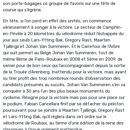
son porte-bagages ce groupe de favoris sur une tête de
course qui s’égrène.
En tête, si l’on perd en effet des unités, on commence
sérieusement à songer à la victoire. Le secteur de Camphin-
en-Pévèle à 20 kilomètres du vélodrome réduit l’échappée du
jour aux seuls Lars-Ytting Bak, Gregory Rast, Maarten
Tjallingii et Johan Van Summeren. Et le Carrefour de l’Arbre
qui suit permet au Belge Johan Van Summeren, tout de
même 8ème de Paris-Roubaix en 2008 et 5ème en 2009, de
semer pour de bon ceux qui l’accompagnaient depuis la sortie
de la Trouée d’Arenberg. Inattendu pour la victoire, mais ayant
su tirer profit des trop nombreux rounds d’observation des
candidats présumés au succès, Johan Van Summeren s’en va
conquérir à 30 ans l’un des plus beaux monuments du
cyclisme. Résigné pour la victoire mais pas pour une place sur
le podium, Fabian Cancellara finit par se détacher du peloton
poursuivant pour se joindre à Maarten Tjallingii, Gregory Rast
et Lars-Ytting Bak, qu’il règlera dans cet ordre sur le
vélodrome de Roubaix, au terme d’une édition de la reine des
classiques à l’issue vraiment inattendue.