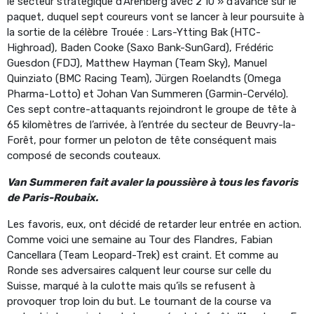
le secteur stratégique d’Arenberg avec 2’10 » d’avance sur le
paquet, duquel sept coureurs vont se lancer à leur poursuite à
la sortie de la célèbre Trouée : Lars-Ytting Bak (HTC-
Highroad), Baden Cooke (Saxo Bank-SunGard), Frédéric
Guesdon (FDJ), Matthew Hayman (Team Sky), Manuel
Quinziato (BMC Racing Team), Jürgen Roelandts (Omega
Pharma-Lotto) et Johan Van Summeren (Garmin-Cervélo).
Ces sept contre-attaquants rejoindront le groupe de tête à
65 kilomètres de l’arrivée, à l’entrée du secteur de Beuvry-la-
Forêt, pour former un peloton de tête conséquent mais
composé de seconds couteaux.
Van Summeren fait avaler la poussière à tous les favoris
de Paris-Roubaix.
Les favoris, eux, ont décidé de retarder leur entrée en action.
Comme voici une semaine au Tour des Flandres, Fabian
Cancellara (Team Leopard-Trek) est craint. Et comme au
Ronde ses adversaires calquent leur course sur celle du
Suisse, marqué à la culotte mais qu’ils se refusent à
provoquer trop loin du but. Le tournant de la course va