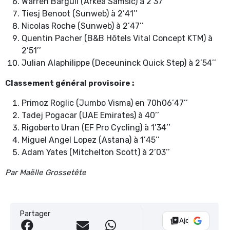
Warren Barguil (Arkéa Samsic) à 2’37’’
Tiesj Benoot (Sunweb) à 2’41’’
Nicolas Roche (Sunweb) à 2’47’’
Quentin Pacher (B&B Hôtels Vital Concept KTM) à
2’51’’
Julian Alaphilippe (Deceuninck Quick Step) à 2’54’’
Classement général provisoire :
Primoz Roglic (Jumbo Visma) en 70h06’47’’
Tadej Pogacar (UAE Emirates) à 40’’
Rigoberto Uran (EF Pro Cycling) à 1’34’’
Miguel Angel Lopez (Astana) à 1’45’’
Adam Yates (Mitchelton Scott) à 2’03’’
Par Maëlle Grossetête
Partager
Ajouter Vélo 10