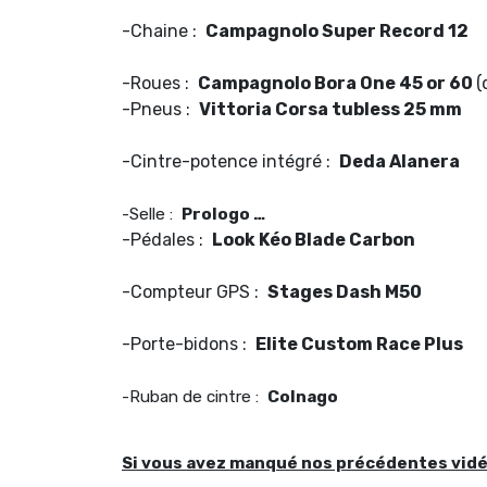
-Chaine :
Campagnolo Super Record 12
-Roues :
Campagnolo Bora One 45 or 60
(
-Pneus :
Vittoria Corsa tubless 25 mm
-Cintre-potence intégré :
Deda Alanera
-Selle :
Prologo …
-Pédales :
Look Kéo Blade Carbon
-Compteur GPS :
Stages Dash M50
-Porte-bidons :
Elite Custom Race Plus
-Ruban de cintre :
Colnago
Si vous avez manqué nos précédentes vidé