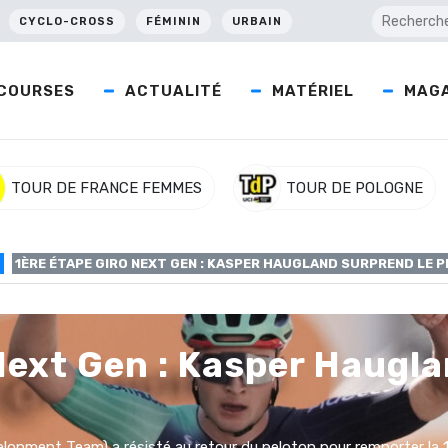
CYCLO-CROSS
FÉMININ
URBAIN
COURSES
ACTUALITÉ
MATÉRIEL
MAGA
TOUR DE FRANCE FEMMES
TOUR DE POLOGNE
3
1ÈRE ÉTAPE GIRO NEXT GEN : KASPER HAUGLAND SURPREND LE 
Next Gen : Kasper Haugla
pment Team) a résisté au retour du peloton pour remporter la 1