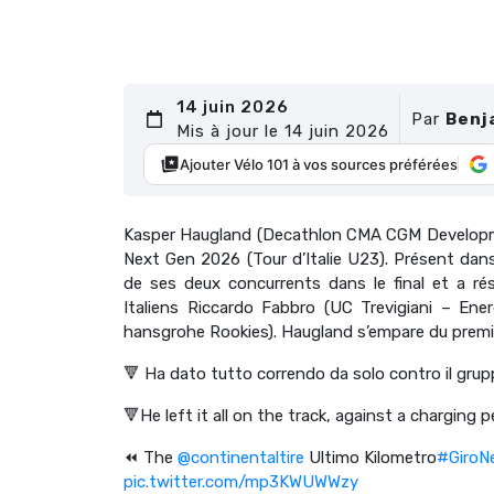
14 juin 2026
Par
Benj
Mis à jour le 14 juin 2026
Ajouter Vélo 101 à vos sources préférées
Kasper Haugland (Decathlon CMA CGM Developmen
Next Gen 2026 (Tour d’Italie U23). Présent dan
de ses deux concurrents dans le final et a rés
Italiens Riccardo Fabbro (UC Trevigiani – Ene
hansgrohe Rookies). Haugland s’empare du premie
🔻 Ha dato tutto correndo da solo contro il grup
🔻He left it all on the track, against a charging
⏪ The
@continentaltire
Ultimo Kilometro
#GiroN
pic.twitter.com/mp3KWUWWzy