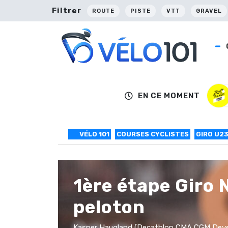
Filtrer
ROUTE
PISTE
VTT
GRAVEL
EN CE MOMENT
VÉLO 101
COURSES CYCLISTES
GIRO U2
1ère étape Giro 
peloton
Kasper Haugland (Decathlon CMA CGM Develo