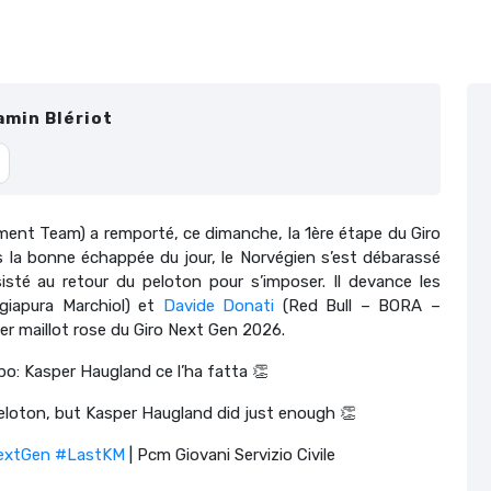
amin Blériot
t Team) a remporté, ce dimanche, la 1ère étape du Giro
s la bonne échappée du jour, le Norvégien s’est débarassé
isté au retour du peloton pour s’imposer. Il devance les
rgiapura Marchiol) et
Davide Donati
(Red Bull – BORA –
r maillot rose du Giro Next Gen 2026.
po: Kasper Haugland ce l’ha fatta 👏
 peloton, but Kasper Haugland did just enough 👏
extGen
#LastKM
| Pcm Giovani Servizio Civile