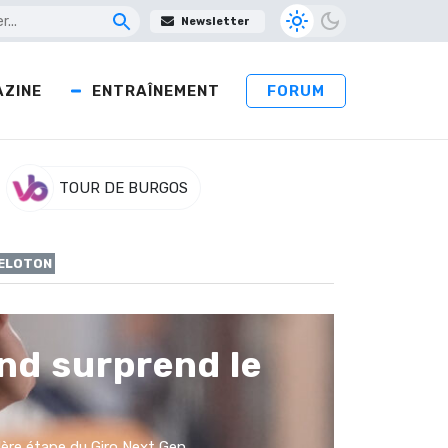
Newsletter
ZINE
ENTRAÎNEMENT
FORUM
TOUR DE BURGOS
PELOTON
nd surprend le
ère étape du Giro Next Gen.