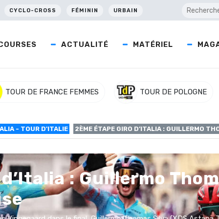
CYCLO-CROSS
FÉMININ
URBAIN
COURSES
ACTUALITÉ
MATÉRIEL
MAGA
TOUR DE FRANCE FEMMES
TOUR DE POLOGNE
ALIA - TOUR D'ITALIE
2ÈME ÉTAPE GIRO D’ITALIA : GUILLERMO T
d’Italia : Guillermo Thom
ise
as Vingegaard dans le final, Guillermo Thomas Silva (XDS Astana 