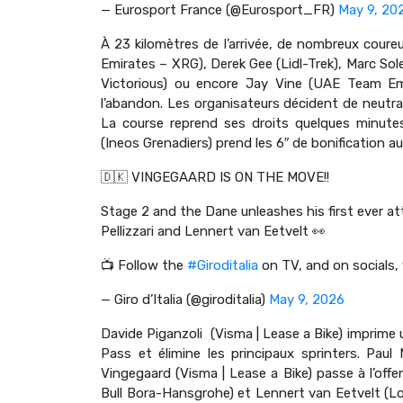
— Eurosport France (@Eurosport_FR)
May 9, 20
À 23 kilomètres de l’arrivée, de nombreux cou
Emirates – XRG), Derek Gee (Lidl-Trek), Marc So
Victorious) ou encore Jay Vine (UAE Team Emi
l’abandon. Les organisateurs décident de neutrali
La course reprend ses droits quelques minutes
(Ineos Grenadiers) prend les 6″ de bonification au p
🇩🇰 VINGEGAARD IS ON THE MOVE!!
Stage 2 and the Dane unleashes his first ever a
Pellizzari and Lennert van Eetvelt 👀
📺 Follow the
#Giroditalia
on TV, and on socials, 
— Giro d’Italia (@giroditalia)
May 9, 2026
Davide Piganzoli (Visma | Lease a Bike) imprim
Pass et élimine les principaux sprinters. Pau
Vingegaard (Visma | Lease a Bike) passe à l’offe
Bull Bora-Hansgrohe) et Lennert van Eetvelt (Lo