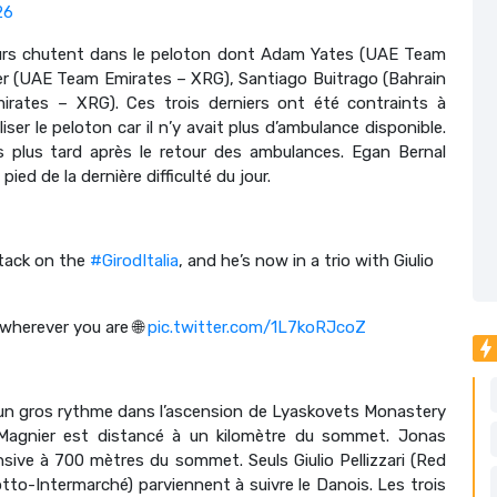
26
reurs chutent dans le peloton dont Adam Yates (UAE Team
ler (UAE Team Emirates – XRG), Santiago Buitrago (Bahrain
rates – XRG). Ces trois derniers ont été contraints à
ser le peloton car il n’y avait plus d’ambulance disponible.
 plus tard après le retour des ambulances. Egan Bernal
ied de la dernière difficulté du jour.
ttack on the
#GirodItalia
, and he’s now in a trio with Giulio
wherever you are 🌐
pic.twitter.com/1L7koRJcoZ
e un gros rythme dans l’ascension de Lyaskovets Monastery
l Magnier est distancé à un kilomètre du sommet. Jonas
nsive à 700 mètres du sommet. Seuls Giulio Pellizzari (Red
tto-Intermarché) parviennent à suivre le Danois. Les trois