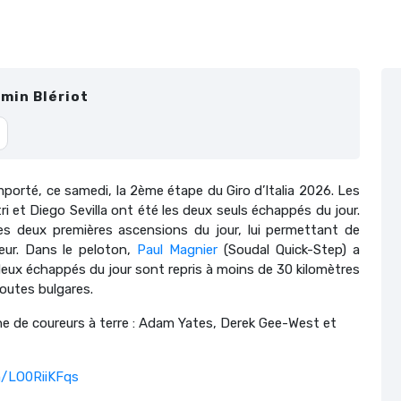
min Blériot
mporté, ce samedi, la 2ème étape du Giro d’Italia 2026. Les
i et Diego Sevilla ont été les deux seuls échappés du jour.
es deux premières ascensions du jour, lui permettant de
eur. Dans le peloton,
Paul Magnier
(Soudal Quick-Step) a
deux échappés du jour sont repris à moins de 30 kilomètres
 routes bulgares.
ne de coureurs à terre : Adam Yates, Derek Gee-West et
m/LO0RiiKFqs