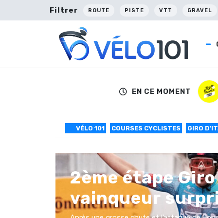
Filtrer
ROUTE
PISTE
VTT
GRAVEL
EN CE MOMENT
VÉLO 101
COURSES CYCLISTES
GIRO D'IT
2ème étape Giro 
vainqueur surpr
Après une grosse chute et l’attaque de Jon