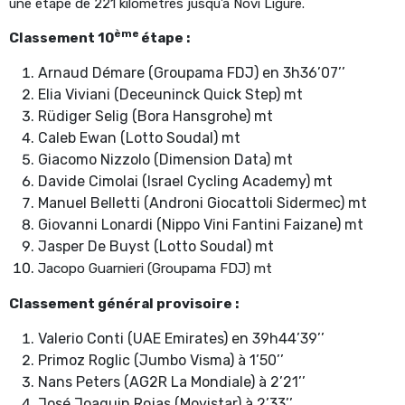
une étape de 221 kilomètres jusqu’à Novi Ligure.
ème
Classement 10
étape :
Arnaud Démare (Groupama FDJ) en 3h36’07’’
Elia Viviani (Deceuninck Quick Step) mt
Rüdiger Selig (Bora Hansgrohe) mt
Caleb Ewan (Lotto Soudal) mt
Giacomo Nizzolo (Dimension Data) mt
Davide Cimolai (Israel Cycling Academy) mt
Manuel Belletti (Androni Giocattoli Sidermec) mt
Giovanni Lonardi (Nippo Vini Fantini Faizane) mt
Jasper De Buyst (Lotto Soudal) mt
Jacopo Guarnieri (Groupama FDJ) mt
Classement général provisoire :
Valerio Conti (UAE Emirates) en 39h44’39’’
Primoz Roglic (Jumbo Visma) à 1’50’’
Nans Peters (AG2R La Mondiale) à 2’21’’
José Joaquin Rojas (Movistar) à 2’33’’