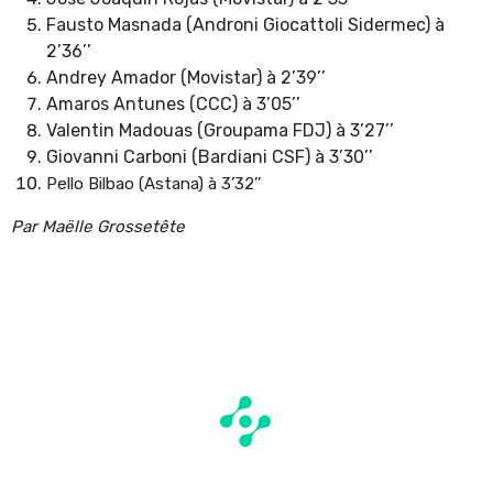
Fausto Masnada (Androni Giocattoli Sidermec) à
2’36’’
Andrey Amador (Movistar) à 2’39’’
Amaros Antunes (CCC) à 3’05’’
Valentin Madouas (Groupama FDJ) à 3’27’’
Giovanni Carboni (Bardiani CSF) à 3’30’’
Pello Bilbao (Astana) à 3’32’’
Par Maëlle Grossetête