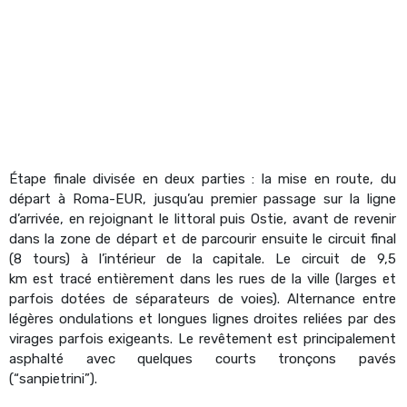
Étape finale divisé
e en deux parties : la mise en route, du
d
é
part
à Rom
a-EUR, jusqu’au premier passage sur la ligne
d’arriv
é
e,
en rejoignant le littoral puis Ostie, avant de revenir
dans la zone de d
é
part et de parcourir ensuite le circuit final
(8 tours)
à l’inté
rieur de la capitale. Le circuit de 9,5
km est
tracé
enti
è
rement dans les rues de la ville (larges et
parfois dot
é
es de s
é
parateurs de voies). Alternance entre
légères ondulations et longues lignes droites reli
é
es par des
virages parfois exigeants. Le rev
ê
tement est principalement
asphalt
é
avec quelques courts tron
ç
ons pav
é
s
(
“
sanpietrini
”
).