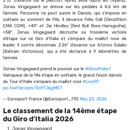
2:15″ d’avance sur le peloton. Après avoir repris les fuyards,
Jonas Vingegaard se dresse sur les pédales à 4,6 km de
l’arrivée. Personne ne peut suivre le Danois, qui s’impose en
solitaire au sommet de Pila. Il devance Felix Gall (Décathlon
CMA CGM), +49″ et Jai Hindley (Red Bull Bora-Hansgrohe),
+58″. Jonas Vingegaard décroche sa troisième victoire
d’étape sur ce Giro d’Italia et s’empare du maillot rose de
leader. Il comte désormais 2:26″ d’avance sur Afonso Eulalio
(Bahrain Victorious), qui a été distancé à 9 kilomètres de
l’arrivée.
Jonas Vingegaard prend le pouvoir sur le
#GirodItalia
!
Vainqueur de la 14e étape en solitaire, le grand favori danois
du Tour d’Italie s’empare du maillot rose
#LesRP
pic.twitter.com/RoYFJegMGT
— Eurosport France (@Eurosport_FR)
May 23, 2026
Le classement de la 14ème étape
du Giro d’Italia 2026
Jonas Vingegaard