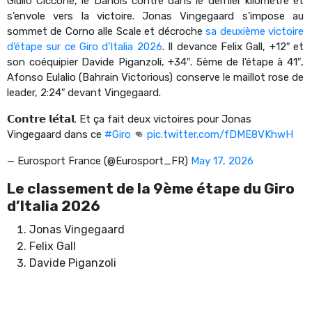
Giulio Ciccone, le Danois contre dans le dernier kilomètre et
s’envole vers la victoire. Jonas Vingegaard s’impose au
sommet de Corno alle Scale et décroche
sa deuxième victoire
d’étape sur ce Giro d’Italia 2026
. Il devance Felix Gall, +12″ et
son coéquipier Davide Piganzoli, +34″. 5ème de l’étape à 41″,
Afonso Eulalio (Bahrain Victorious) conserve le maillot rose de
leader, 2:24″ devant Vingegaard.
𝗖𝗼𝗻𝘁𝗿𝗲 𝗹𝗲́𝘁𝗮𝗹. Et ça fait deux victoires pour Jonas
Vingegaard dans ce
#Giro
👊
pic.twitter.com/fDME8VKhwH
— Eurosport France (@Eurosport_FR)
May 17, 2026
Le classement de la 9ème étape du Giro
d’Italia 2026
Jonas Vingegaard
Felix Gall
Davide Piganzoli