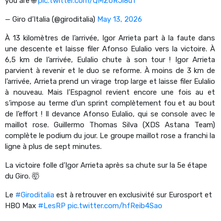
you are 🌐
pic.twitter.com/QMZoRJi8u1
— Giro d’Italia (@giroditalia)
May 13, 2026
À 13 kilomètres de l’arrivée, Igor Arrieta part à la faute dans
une descente et laisse filer Afonso Eulalio vers la victoire. À
6,5 km de l’arrivée, Eulalio chute à son tour ! Igor Arrieta
parvient à revenir et le duo se reforme. À moins de 3 km de
l’arrivée, Arrieta prend un virage trop large et laisse filer Eulalio
à nouveau. Mais l’Espagnol revient encore une fois au et
s’impose au terme d’un sprint complètement fou et au bout
de l’effort ! Il devance Afonso Eulalio, qui se console avec le
maillot rose. Guillermo Thomas Silva (XDS Astana Team)
complète le podium du jour. Le groupe maillot rose a franchi la
ligne à plus de sept minutes.
La victoire folle d’Igor Arrieta après sa chute sur la 5e étape
du Giro. 🤯
Le
#Giroditalia
est à retrouver en exclusivité sur Eurosport et
HBO Max
#LesRP
pic.twitter.com/hfReib4Sao