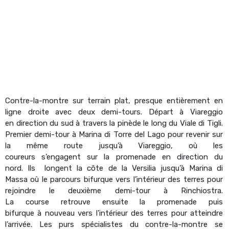
Contre-la-montre sur terrain plat, presque enti
è
rement en
ligne droite avec deux demi-tours. D
é
part
à Viareggio
en direction du sud à
travers la pin
ède le long du Viale di Tigli.
Premier demi-tour à
Marina di Torre del Lago pour revenir sur
la même route jusqu
’à Viareggio
,
o
ù
les
coureurs
s
’
engagent sur la promenade en direction du
nord. Ils
longe
nt la c
ô
te de la Versilia jusqu
’à Marina di
Massa où
le parcours bifurque vers l
’
int
é
rieur des terres pour
rejoindre le deuxi
è
me demi-tour
à Rinchiostra.
La course
retrouve
ensuite la promenade puis
bifurque
à
nouveau vers l
’
int
é
rieur des terres pour atteindre
l
’arrivée.
Les purs spécialistes du contre-la-montre se