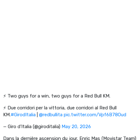
⚡️ Two guys for a win, two guys for a Red Bull KM.
⚡️ Due corridori per la vittoria, due corridori al Red Bull
KM.
#GirodItalia
|
@redbullita
pic.twitter.com/Vpf6B78Oud
— Giro d’Italia (@giroditalia)
May 20, 2026
Dans la dernière ascension du jour, Enric Mas (Movistar Team)