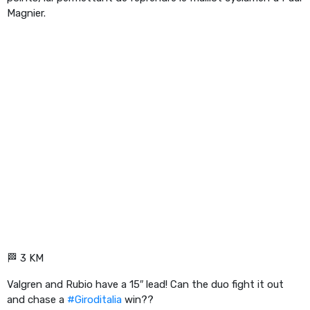
Magnier.
🏁 3 KM
Valgren and Rubio have a 15″ lead! Can the duo fight it out
and chase a
#Giroditalia
win??