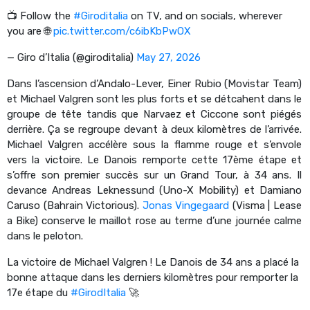
📺 Follow the
#Giroditalia
on TV, and on socials, wherever
you are 🌐
pic.twitter.com/c6ibKbPwOX
— Giro d’Italia (@giroditalia)
May 27, 2026
Dans l’ascension d’Andalo-Lever, Einer Rubio (Movistar Team)
et Michael Valgren sont les plus forts et se détcahent dans le
groupe de tête tandis que Narvaez et Ciccone sont piégés
derrière. Ça se regroupe devant à deux kilomètres de l’arrivée.
Michael Valgren accélère sous la flamme rouge et s’envole
vers la victoire. Le Danois remporte cette 17ème étape et
s’offre son premier succès sur un Grand Tour, à 34 ans. Il
devance Andreas Leknessund (Uno-X Mobility) et Damiano
Caruso (Bahrain Victorious).
Jonas Vingegaard
(Visma | Lease
a Bike) conserve le maillot rose au terme d’une journée calme
dans le peloton.
La victoire de Michael Valgren ! Le Danois de 34 ans a placé la
bonne attaque dans les derniers kilomètres pour remporter la
17e étape du
#GirodItalia
🚀