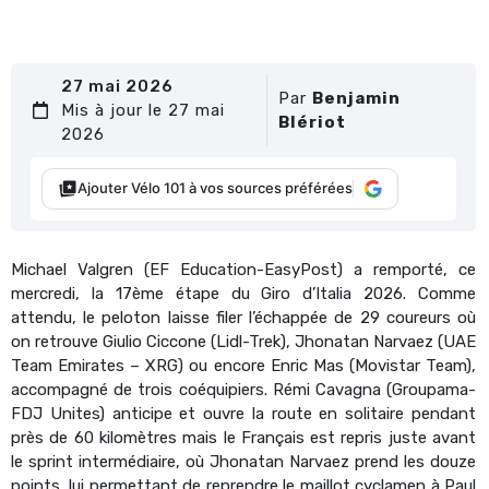
27 mai 2026
Par
Benjamin
Mis à jour le 27 mai
Blériot
2026
Ajouter Vélo 101 à vos sources préférées
Michael Valgren (EF Education-EasyPost) a remporté, ce
mercredi, la 17ème étape du Giro d’Italia 2026. Comme
attendu, le peloton laisse filer l’échappée de 29 coureurs où
on retrouve Giulio Ciccone (Lidl-Trek), Jhonatan Narvaez (UAE
Team Emirates – XRG) ou encore Enric Mas (Movistar Team),
accompagné de trois coéquipiers. Rémi Cavagna (Groupama-
FDJ Unites) anticipe et ouvre la route en solitaire pendant
près de 60 kilomètres mais le Français est repris juste avant
le sprint intermédiaire, où Jhonatan Narvaez prend les douze
points, lui permettant de reprendre le maillot cyclamen à Paul