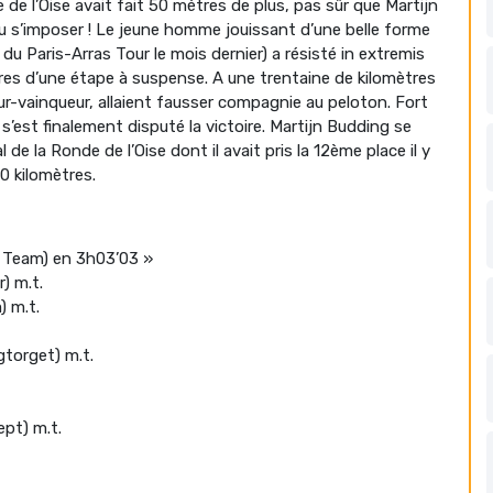
 de l’Oise avait fait 50 mètres de plus, pas sûr que Martijn
s’imposer ! Le jeune homme jouissant d’une belle forme
u Paris-Arras Tour le mois dernier) a résisté in extremis
res d’une étape à suspense. A une trentaine de kilomètres
utur-vainqueur, allaient fausser compagnie au peloton. Fort
’est finalement disputé la victoire. Martijn Budding se
e la Ronde de l’Oise dont il avait pris la 12ème place il y
0 kilomètres.
 Team) en 3h03’03 »
) m.t.
 m.t.
torget) m.t.
pt) m.t.