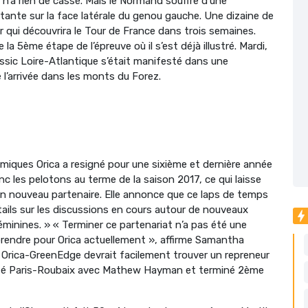
n’a rien de cassé. Mais le Normand souffre d’une
rtante sur la face latérale du genou gauche. Une dizaine de
r qui découvrira le Tour de France dans trois semaines.
a 5ème étape de l’épreuve où il s’est déjà illustré. Mardi,
ssic Loire-Atlantique s’était manifesté dans une
 l’arrivée dans les monts du Forez.
miques Orica a resigné pour une sixième et dernière année
 les pelotons au terme de la saison 2017, ce qui laisse
 un nouveau partenaire. Elle annonce que ce laps de temps
étails sur les discussions en cours autour de nouveaux
éminines. » « Terminer ce partenariat n’a pas été une
à prendre pour Orica actuellement », affirme Samantha
pe Orica-GreenEdge devrait facilement trouver un repreneur
orté Paris-Roubaix avec Mathew Hayman et terminé 2ème