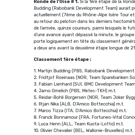
Ronde de l’Oise # 1.
Si la 1ère étape de la Ronde
Budding (Rabobank Development Team) aurait pu 
actuellement (7ème du Rhône-Alpe Isère Tour et d
au retour du peloton dans les derniers hectomèt
de l’arrivée, quinze coureurs, parmi lesquels le f
d’une avance ayant dépassé la minute, le groupe s
porte logiquement en tête du classement général d
a deux ans avant la deuxième étape longue de 21
Classement 1ère étape :
1. Martijn Budding (PBS, Rabobank Development
2. Fridtjof Roeinaas (NOR, Team Sparebanken Sor
3. Fabian Lienhard (SUI, BMC Development Team)
4. Jarno Gmelich (PBS, Metec-TKH) m.t.
5. Reidar-Bohli Borgersen (NOR, Team Joker Bygg
6. Iltjan Nika (ALB, D’Amico Bottecchia) m.t.
7. Marco Tizza (ITA, D’Amico Bottecchia) m.t.
8. Franck Bonnamour (FRA, Fortuneo-Vital Conce
9. Luca Henn (ALL, Team Kuota-Lotto) m.t.
10. Olivier Chevalier (BEL, Wallonie-Bruxelles) m.t.