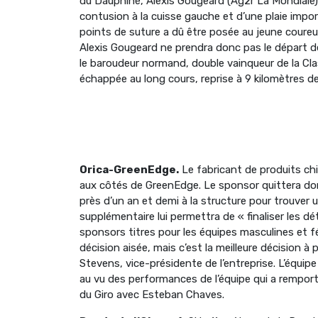
du Dauphiné, Alexis Gougeard (Ag2r La Mondiale) 
contusion à la cuisse gauche et d’une plaie impo
points de suture a dû être posée au jeune coureu
Alexis Gougeard ne prendra donc pas le départ de l
le baroudeur normand, double vainqueur de la Cla
échappée au long cours, reprise à 9 kilomètres de
Orica-GreenEdge.
Le fabricant de produits chi
aux côtés de GreenEdge. Le sponsor quittera donc
près d’un an et demi à la structure pour trouver
supplémentaire lui permettra de « finaliser les d
sponsors titres pour les équipes masculines et f
décision aisée, mais c’est la meilleure décision 
Stevens, vice-présidente de l’entreprise. L’équi
au vu des performances de l’équipe qui a remp
du Giro avec Esteban Chaves.