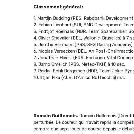
Classement général :
1. Martijn Budding (PBS, Rabobank Development
2. Fabian Lienhard (SUI, BMC Development Team)
3. Fridtjof Roeinaas (NOR, Team Sparebanken Sor
4. Olivier Chevalier (BEL, Wallonie-Bruxelles) à 7 s
5. Jenthe Biermans (PBS, SEG Racing Academy)
6. Nicolas Vereecken (BEL, An Post-Chainreaction
7. Jonathan Hivert (FRA, Fortuneo-Vital Concept
8. Jarno Gmelich (PBS, Metec-TKH) à 10 sec.
9. Reidar-Bohli Borgersen (NOR, Team Joker Bygg
10. Iltjan Nika (ALB, D’Amico Bottecchia) m.t.
Romain Guillemois.
Romain Guillemois (Direct 
perturbée. Le coureur qui n’avait repris la compéti
compte que sept jours de course depuis le début 