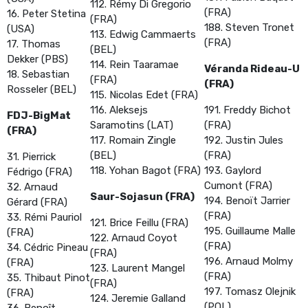
112. Rémy Di Gregorio
(FRA)
16. Peter Stetina
(FRA)
188. Steven Tronet
(USA)
113. Edwig Cammaerts
(FRA)
17. Thomas
(BEL)
Dekker (PBS)
114. Rein Taaramae
Véranda Rideau-U
18. Sebastian
(FRA)
(FRA)
Rosseler (BEL)
115. Nicolas Edet (FRA)
116. Aleksejs
191. Freddy Bichot
FDJ-BigMat
Saramotins (LAT)
(FRA)
(FRA)
117. Romain Zingle
192. Justin Jules
(BEL)
(FRA)
31. Pierrick
118. Yohan Bagot (FRA)
193. Gaylord
Fédrigo (FRA)
Cumont (FRA)
32. Arnaud
Saur-Sojasun (FRA)
194. Benoït Jarrier
Gérard (FRA)
(FRA)
33. Rémi Pauriol
121. Brice Feillu (FRA)
195. Guillaume Malle
(FRA)
122. Arnaud Coyot
(FRA)
34. Cédric Pineau
(FRA)
196. Arnaud Molmy
(FRA)
123. Laurent Mangel
(FRA)
35. Thibaut Pinot
(FRA)
197. Tomasz Olejnik
(FRA)
124. Jeremie Galland
(POL)
36. Benoît