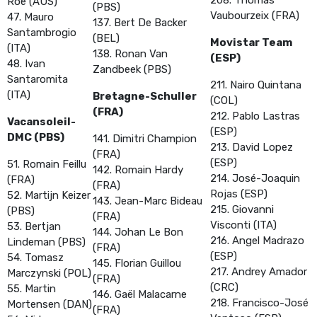
Roe (AUS)
(PBS)
Vaubourzeix (FRA)
47. Mauro
137. Bert De Backer
Santambrogio
(BEL)
Movistar Team
(ITA)
138. Ronan Van
(ESP)
48. Ivan
Zandbeek (PBS)
Santaromita
211. Nairo Quintana
(ITA)
Bretagne-Schuller
(COL)
(FRA)
212. Pablo Lastras
Vacansoleil-
(ESP)
DMC (PBS)
141. Dimitri Champion
213. David Lopez
(FRA)
(ESP)
51. Romain Feillu
142. Romain Hardy
214. José-Joaquin
(FRA)
(FRA)
Rojas (ESP)
52. Martijn Keizer
143. Jean-Marc Bideau
215. Giovanni
(PBS)
(FRA)
Visconti (ITA)
53. Bertjan
144. Johan Le Bon
216. Angel Madrazo
Lindeman (PBS)
(FRA)
(ESP)
54. Tomasz
145. Florian Guillou
217. Andrey Amador
Marczynski (POL)
(FRA)
(CRC)
55. Martin
146. Gaël Malacarne
218. Francisco-José
Mortensen (DAN)
(FRA)