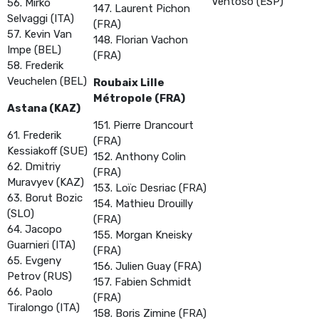
Ventoso (ESP)
56. Mirko
147. Laurent Pichon
Selvaggi (ITA)
(FRA)
57. Kevin Van
148. Florian Vachon
Impe (BEL)
(FRA)
58. Frederik
Veuchelen (BEL)
Roubaix Lille
Métropole (FRA)
Astana (KAZ)
151. Pierre Drancourt
61. Frederik
(FRA)
Kessiakoff (SUE)
152. Anthony Colin
62. Dmitriy
(FRA)
Muravyev (KAZ)
153. Loïc Desriac (FRA)
63. Borut Bozic
154. Mathieu Drouilly
(SLO)
(FRA)
64. Jacopo
155. Morgan Kneisky
Guarnieri (ITA)
(FRA)
65. Evgeny
156. Julien Guay (FRA)
Petrov (RUS)
157. Fabien Schmidt
66. Paolo
(FRA)
Tiralongo (ITA)
158. Boris Zimine (FRA)