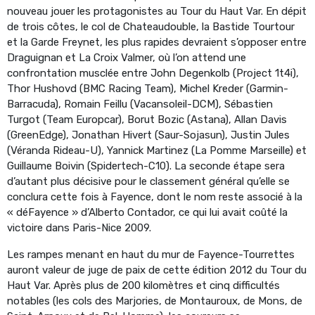
nouveau jouer les protagonistes au Tour du Haut Var. En dépit
de trois côtes, le col de Chateaudouble, la Bastide Tourtour
et la Garde Freynet, les plus rapides devraient s’opposer entre
Draguignan et La Croix Valmer, où l’on attend une
confrontation musclée entre John Degenkolb (Project 1t4i),
Thor Hushovd (BMC Racing Team), Michel Kreder (Garmin-
Barracuda), Romain Feillu (Vacansoleil-DCM), Sébastien
Turgot (Team Europcar), Borut Bozic (Astana), Allan Davis
(GreenEdge), Jonathan Hivert (Saur-Sojasun), Justin Jules
(Véranda Rideau-U), Yannick Martinez (La Pomme Marseille) et
Guillaume Boivin (Spidertech-C10). La seconde étape sera
d’autant plus décisive pour le classement général qu’elle se
conclura cette fois à Fayence, dont le nom reste associé à la
« déFayence » d’Alberto Contador, ce qui lui avait coûté la
victoire dans Paris-Nice 2009.
Les rampes menant en haut du mur de Fayence-Tourrettes
auront valeur de juge de paix de cette édition 2012 du Tour du
Haut Var. Après plus de 200 kilomètres et cinq difficultés
notables (les cols des Marjories, de Montauroux, de Mons, de