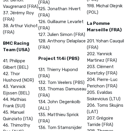
(FRA)
198. Michal Olejnik
Vaugrenard (FRA)
125. Jonathan Hivert
(POL)
37. Jérémy Roy
(FRA)
(FRA)
126. Guillaume Levarlet
La Pomme
38. Arthur Vichot
(FRA)
Marseille (FRA)
(FRA)
127. Julien Simon (FRA)
128. Anthony Delaplace
201. Yohan Cauquil
BMC Racing
(FRA)
(FRA)
Team (USA)
202. Yannick
Project 1t4i (PBS)
Martinez (FRA)
41. Philippe
203. Clément
Gilbert (BEL)
131. Thierry Hupond
Koretzky (FRA)
42. Thor
(FRA)
204. Pierre-Luc
Hushovd (NOR)
132. Tom Veelers (PBS)
Perichon (FRA)
43. Yannick
133. Thomas Damuseau
205. Evaldas
Eijssen (BEL)
(FRA)
Siskevicius (LTU)
44. Mathias
134. John Degenkolb
206. Toms Skujins
Frank (SUI)
(ALL)
(LAT)
45. Manuel
135. Matthieu Sprick
207. Grégoire
Quinziato (ITA)
(FRA)
Tarride (FRA)
46. Thimothy
136. Tom Stamsnijder
208. Thomas