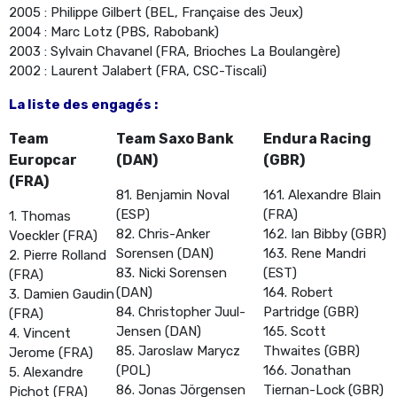
2005 : Philippe Gilbert (BEL, Française des Jeux)
2004 : Marc Lotz (PBS, Rabobank)
2003 : Sylvain Chavanel (FRA, Brioches La Boulangère)
2002 : Laurent Jalabert (FRA, CSC-Tiscali)
La liste des engagés :
Team
Team Saxo Bank
Endura Racing
Europcar
(DAN)
(GBR)
(FRA)
81. Benjamin Noval
161. Alexandre Blain
(ESP)
(FRA)
1. Thomas
82. Chris-Anker
162. Ian Bibby (GBR)
Voeckler (FRA)
Sorensen (DAN)
163. Rene Mandri
2. Pierre Rolland
83. Nicki Sorensen
(EST)
(FRA)
(DAN)
164. Robert
3. Damien Gaudin
84. Christopher Juul-
Partridge (GBR)
(FRA)
Jensen (DAN)
165. Scott
4. Vincent
85. Jaroslaw Marycz
Thwaites (GBR)
Jerome (FRA)
(POL)
166. Jonathan
5. Alexandre
86. Jonas Jörgensen
Tiernan-Lock (GBR)
Pichot (FRA)