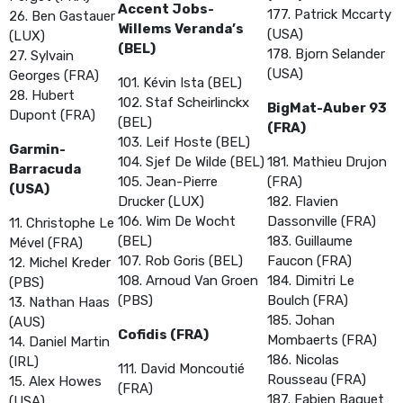
Accent Jobs-
177. Patrick Mccarty
26. Ben Gastauer
Willems Veranda’s
(USA)
(LUX)
(BEL)
178. Bjorn Selander
27. Sylvain
(USA)
Georges (FRA)
101. Kévin Ista (BEL)
28. Hubert
102. Staf Scheirlinckx
BigMat-Auber 93
Dupont (FRA)
(BEL)
(FRA)
103. Leif Hoste (BEL)
Garmin-
104. Sjef De Wilde (BEL)
181. Mathieu Drujon
Barracuda
105. Jean-Pierre
(FRA)
(USA)
Drucker (LUX)
182. Flavien
106. Wim De Wocht
Dassonville (FRA)
11. Christophe Le
(BEL)
183. Guillaume
Mével (FRA)
107. Rob Goris (BEL)
Faucon (FRA)
12. Michel Kreder
108. Arnoud Van Groen
184. Dimitri Le
(PBS)
(PBS)
Boulch (FRA)
13. Nathan Haas
185. Johan
(AUS)
Cofidis (FRA)
Mombaerts (FRA)
14. Daniel Martin
186. Nicolas
(IRL)
111. David Moncoutié
Rousseau (FRA)
15. Alex Howes
(FRA)
187. Fabien Baquet
(USA)