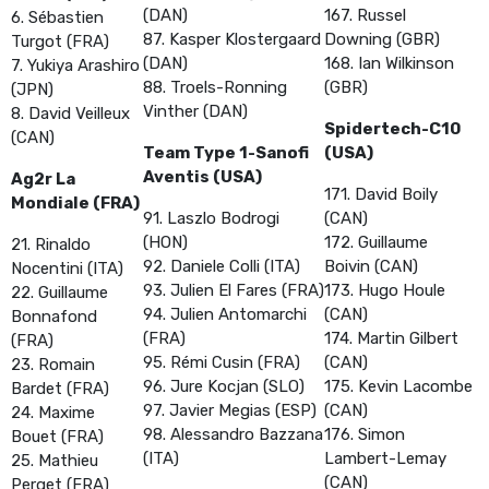
(DAN)
167. Russel
6. Sébastien
87. Kasper Klostergaard
Downing (GBR)
Turgot (FRA)
(DAN)
168. Ian Wilkinson
7. Yukiya Arashiro
88. Troels-Ronning
(GBR)
(JPN)
Vinther (DAN)
8. David Veilleux
Spidertech-C10
(CAN)
Team Type 1-Sanofi
(USA)
Aventis (USA)
Ag2r La
171. David Boily
Mondiale (FRA)
91. Laszlo Bodrogi
(CAN)
(HON)
172. Guillaume
21. Rinaldo
92. Daniele Colli (ITA)
Boivin (CAN)
Nocentini (ITA)
93. Julien El Fares (FRA)
173. Hugo Houle
22. Guillaume
94. Julien Antomarchi
(CAN)
Bonnafond
(FRA)
174. Martin Gilbert
(FRA)
95. Rémi Cusin (FRA)
(CAN)
23. Romain
96. Jure Kocjan (SLO)
175. Kevin Lacombe
Bardet (FRA)
97. Javier Megias (ESP)
(CAN)
24. Maxime
98. Alessandro Bazzana
176. Simon
Bouet (FRA)
(ITA)
Lambert-Lemay
25. Mathieu
(CAN)
Perget (FRA)