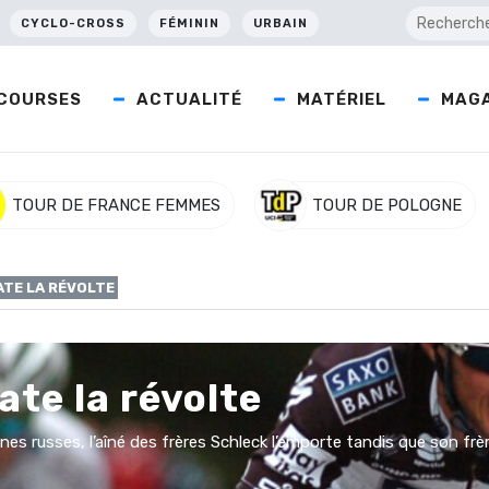
CYCLO-CROSS
FÉMININ
URBAIN
COURSES
ACTUALITÉ
MATÉRIEL
MAGA
TOUR DE FRANCE FEMMES
TOUR DE POLOGNE
ATE LA RÉVOLTE
te la révolte
s russes, l’aîné des frères Schleck l’emporte tandis que son frère 