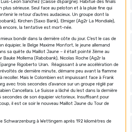
e, Luis-Leon Sanchez (Caisse dEpargne). Habitué des finals
plus sérieuse. Seul face au peloton et à la pluie fine qui
ntenir le retour d’autres audacieux. Un groupe dont la
abobank), Kirchen (Saxo Bank), Elmiger (Ag2r La Mondiale),
à encore, la tentative est mort-née.
mieux bondir dans la dernière côte du jour. C’est le cas de
n équipier, le Belge Maxime Monfort, le jeune allemand
ans sa quête du Maillot Jaune – il était pointé 3ème au
ar Bauke Mollema (Rabobank), Nicolas Roche (Ag2r la
d’Epargne Rigoberto Uran. Réagissant à une accélération de
 révoltés de dernière minute, démarre peu avant la flamme
 à recoller. Mais le Colombien est impuissant face à Frank
urg avec trois secondes d’avance sur un groupe réglé par
bien Cancellara. Le Suisse a lâché du lest dans la dernière
6 secondes de son équipier victorieux. Insuffisant pour
oup, il est ce soir le nouveau Maillot Jaune du Tour de
de Schwarzenburg à Wettingem après 192 kilomètres de