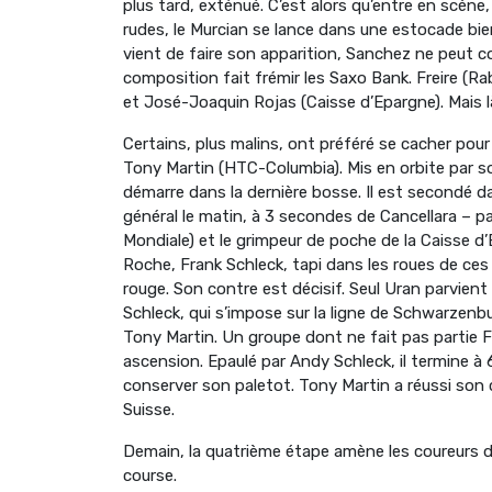
plus tard, exténué. C’est alors qu’entre en scèn
rudes, le Murcian se lance dans une estocade bien 
vient de faire son apparition, Sanchez ne peut co
composition fait frémir les Saxo Bank. Freire (R
et José-Joaquin Rojas (Caisse d’Epargne). Mais l
Certains, plus malins, ont préféré se cacher pour 
Tony Martin (HTC-Columbia). Mis en orbite par so
démarre dans la dernière bosse. Il est secondé d
général le matin, à 3 secondes de Cancellara – p
Mondiale) et le grimpeur de poche de la Caisse 
Roche, Frank Schleck, tapi dans les roues de ces
rouge. Son contre est décisif. Seul Uran parvient
Schleck, qui s’impose sur la ligne de Schwarzenb
Tony Martin. Un groupe dont ne fait pas partie Fa
ascension. Epaulé par Andy Schleck, il termine à 
conserver son paletot. Tony Martin a réussi son c
Suisse.
Demain, la quatrième étape amène les coureurs 
course.