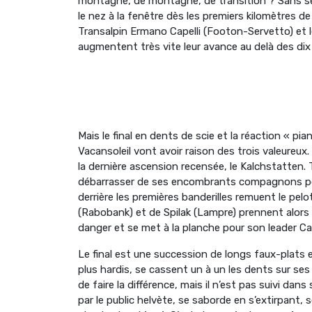
montagne, de montagne, de transition ? Sans se
le nez à la fenêtre dès les premiers kilomètres d
Transalpin Ermano Capelli (Footon-Servetto) et l
augmentent très vite leur avance au delà des dix
Mais le final en dents de scie et la réaction « p
Vacansoleil vont avoir raison des trois valeureux
la dernière ascension recensée, le Kalchstatten. 
débarrasser de ses encombrants compagnons pour 
derrière les premières banderilles remuent le pe
(Rabobank) et de Spilak (Lampre) prennent alors
danger et se met à la planche pour son leader Ca
Le final est une succession de longs faux-plats 
plus hardis, se cassent un à un les dents sur s
de faire la différence, mais il n’est pas suivi d
par le public helvète, se saborde en s’extirpant, se