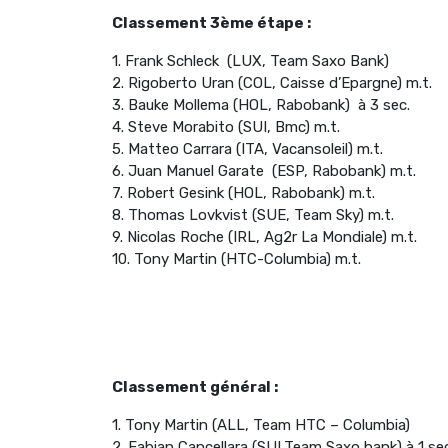
Classement 3ème étape :
1. Frank Schleck (LUX, Team Saxo Bank)
2. Rigoberto Uran (COL, Caisse d’Epargne) m.t.
3. Bauke Mollema (HOL, Rabobank) à 3 sec.
4. Steve Morabito (SUI, Bmc) m.t.
5. Matteo Carrara (ITA, Vacansoleil) m.t.
6. Juan Manuel Garate (ESP, Rabobank) m.t.
7. Robert Gesink (HOL, Rabobank) m.t.
8. Thomas Lovkvist (SUE, Team Sky) m.t.
9. Nicolas Roche (IRL, Ag2r La Mondiale) m.t.
10. Tony Martin (HTC-Columbia) m.t.
Classement général :
1. Tony Martin (ALL, Team HTC – Columbia)
2. Fabian Cancellara (SUI,Team Saxo bank) à 1 se