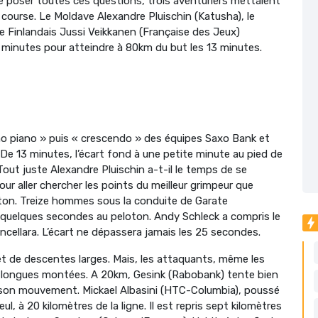
 poser toutes ces questions, trois aventuriers mettaient
e course. Le Moldave Alexandre Pluischin (Katusha), le
e Finlandais Jussi Veikkanen (Française des Jeux)
 minutes pour atteindre à 80km du but les 13 minutes.
iano piano » puis « crescendo » des équipes Saxo Bank et
. De 13 minutes, l’écart fond à une petite minute au pied de
Tout juste Alexandre Pluischin a-t-il le temps de se
aller chercher les points du meilleur grimpeur que
loton. Treize hommes sous la conduite de Garate
 quelques secondes au peloton. Andy Schleck a compris le
ncellara. L’écart ne dépassera jamais les 25 secondes.
et de descentes larges. Mais, les attaquants, même les
es longues montées. A 20km, Gesink (Rabobank) tente bien
ans son mouvement. Mickael Albasini (HTC-Columbia), poussé
ul, à 20 kilomètres de la ligne. Il est repris sept kilomètres