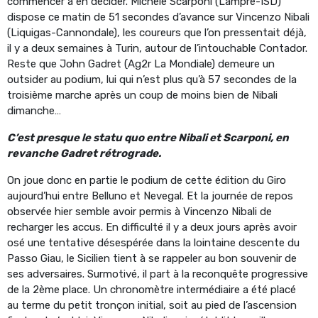
commencer à en décider. Michele Scarponi (Lampre-ISD)
dispose ce matin de 51 secondes d’avance sur Vincenzo Nibali
(Liquigas-Cannondale), les coureurs que l’on pressentait déjà,
il y a deux semaines à Turin, autour de l’intouchable Contador.
Reste que John Gadret (Ag2r La Mondiale) demeure un
outsider au podium, lui qui n’est plus qu’à 57 secondes de la
troisième marche après un coup de moins bien de Nibali
dimanche…
C’est presque le statu quo entre Nibali et Scarponi, en
revanche Gadret rétrograde.
On joue donc en partie le podium de cette édition du Giro
aujourd’hui entre Belluno et Nevegal. Et la journée de repos
observée hier semble avoir permis à Vincenzo Nibali de
recharger les accus. En difficulté il y a deux jours après avoir
osé une tentative désespérée dans la lointaine descente du
Passo Giau, le Sicilien tient à se rappeler au bon souvenir de
ses adversaires. Surmotivé, il part à la reconquête progressive
de la 2ème place. Un chronomètre intermédiaire a été placé
au terme du petit tronçon initial, soit au pied de l’ascension