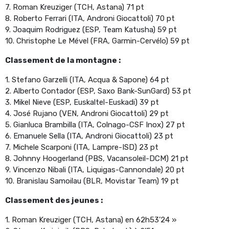
7. Roman Kreuziger (TCH, Astana) 71 pt
8. Roberto Ferrari (ITA, Androni Giocattoli) 70 pt
9. Joaquim Rodriguez (ESP, Team Katusha) 59 pt
10. Christophe Le Mével (FRA, Garmin-Cervélo) 59 pt
Classement de la montagne :
1. Stefano Garzelli (ITA, Acqua & Sapone) 64 pt
2. Alberto Contador (ESP, Saxo Bank-SunGard) 53 pt
3. Mikel Nieve (ESP, Euskaltel-Euskadi) 39 pt
4. José Rujano (VEN, Androni Giocattoli) 29 pt
5. Gianluca Brambilla (ITA, Colnago-CSF Inox) 27 pt
6. Emanuele Sella (ITA, Androni Giocattoli) 23 pt
7. Michele Scarponi (ITA, Lampre-ISD) 23 pt
8. Johnny Hoogerland (PBS, Vacansoleil-DCM) 21 pt
9. Vincenzo Nibali (ITA, Liquigas-Cannondale) 20 pt
10. Branislau Samoilau (BLR, Movistar Team) 19 pt
Classement des jeunes :
1. Roman Kreuziger (TCH, Astana) en 62h53’24 »