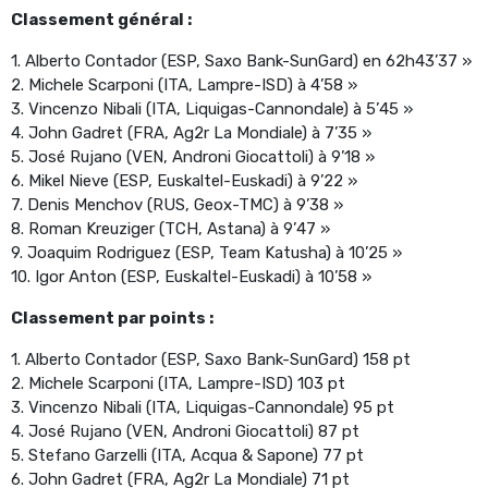
Classement général :
1. Alberto Contador (ESP, Saxo Bank-SunGard) en 62h43’37 »
2. Michele Scarponi (ITA, Lampre-ISD) à 4’58 »
3. Vincenzo Nibali (ITA, Liquigas-Cannondale) à 5’45 »
4. John Gadret (FRA, Ag2r La Mondiale) à 7’35 »
5. José Rujano (VEN, Androni Giocattoli) à 9’18 »
6. Mikel Nieve (ESP, Euskaltel-Euskadi) à 9’22 »
7. Denis Menchov (RUS, Geox-TMC) à 9’38 »
8. Roman Kreuziger (TCH, Astana) à 9’47 »
9. Joaquim Rodriguez (ESP, Team Katusha) à 10’25 »
10. Igor Anton (ESP, Euskaltel-Euskadi) à 10’58 »
Classement par points :
1. Alberto Contador (ESP, Saxo Bank-SunGard) 158 pt
2. Michele Scarponi (ITA, Lampre-ISD) 103 pt
3. Vincenzo Nibali (ITA, Liquigas-Cannondale) 95 pt
4. José Rujano (VEN, Androni Giocattoli) 87 pt
5. Stefano Garzelli (ITA, Acqua & Sapone) 77 pt
6. John Gadret (FRA, Ag2r La Mondiale) 71 pt