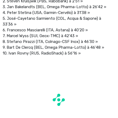
2. Steven Kruisjwik (PBS, Rabobank) à 2’51 »
3. Jan Bakelandts (BEL, Omega Pharma-Lotto) à 26’42 »
4. Peter Stetina (USA, Garmin-Cervélo) à 31’38 »
5. José-Cayetano Sarmiento (COL, Acqua & Sapone) à
33’36 »
6. Francesco Masciarelli (ITA, Astana) à 40’20 »
7. Marcel Wyss (SUI, Geox-TMC) à 42’43 »
8. Stefano Pirazzi (ITA, Colnago-CSF Inox) à 46’30 »
9. Bart De Clercq (BEL, Omega Pharma-Lotto) à 46’48 »
10. Ivan Rovny (RUS, RadioShack) à 56’16 »