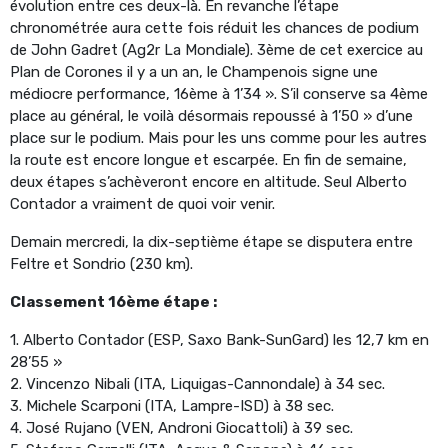
évolution entre ces deux-là. En revanche l’étape
chronométrée aura cette fois réduit les chances de podium
de John Gadret (Ag2r La Mondiale). 3ème de cet exercice au
Plan de Corones il y a un an, le Champenois signe une
médiocre performance, 16ème à 1’34 ». S’il conserve sa 4ème
place au général, le voilà désormais repoussé à 1’50 » d’une
place sur le podium. Mais pour les uns comme pour les autres
la route est encore longue et escarpée. En fin de semaine,
deux étapes s’achèveront encore en altitude. Seul Alberto
Contador a vraiment de quoi voir venir.
Demain mercredi, la dix-septième étape se disputera entre
Feltre et Sondrio (230 km).
Classement 16ème étape :
1. Alberto Contador (ESP, Saxo Bank-SunGard) les 12,7 km en
28’55 »
2. Vincenzo Nibali (ITA, Liquigas-Cannondale) à 34 sec.
3. Michele Scarponi (ITA, Lampre-ISD) à 38 sec.
4. José Rujano (VEN, Androni Giocattoli) à 39 sec.