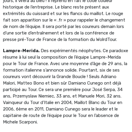
jours, il virera au bleu ! Il reprend en fait le code couleur
historique de l’entreprise. Le blanc reste présent aux
extrémités du cuissard et sur les flancs du maillot. Le rouge
fait son apparition sur le « .fr » pour rappeler le changement
de nom de l’équipe. Il sera porté par les coureurs demain lors
d’une sortie d’entraînement et lors de la conférence de
presse pré-Tour de France de la formation du WolrdTour.
Lampre-Merida.
Des expérimentés néophytes. Ce paradoxe
résume à lui seul la composition de l’équipe Lampre-Merida
pour le Tour de France. Avec une moyenne d’âge de 29 ans, la
formation italienne s’annonce solide. Pourtant, six de ses
coureurs vont découvrir la Grande Boucle ! Seuls Adriano
Malori, Matteo Bono et bien sûr Damiano Cunego ont déjà
participé au Tour. Ce sera une première pour José Serpa, 34
ans, Przemyslaw Niemiec, 33 ans, et Manuele Mori, 32 ans.
Vainqueur du Tour d’Italie en 2004, Maillot Blanc du Tour en
2006, 6ème en 2011, Damiano Cunego sera le leader et le
capitaine de route de l’équipe pour le Tour en l’absence de
Michele Scarponi.