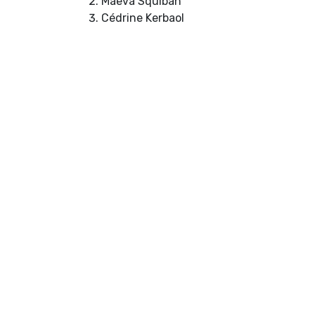
Maëva Squiban
Cédrine Kerbaol