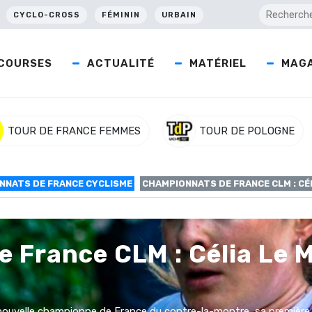
CYCLO-CROSS
FÉMININ
URBAIN
COURSES
ACTUALITÉ
MATÉRIEL
MAGA
TOUR DE FRANCE FEMMES
TOUR DE POLOGNE
NNATS DE FRANCE CYCLISME
CHAMPIONNATS DE FRANCE CLM : CÉ
 France CLM : Célia Le M
 nouvelle championne de France du contre-la-montre, sa première v