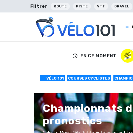
Filtrer
ROUTE
PISTE
VTT
GRAVEL
EN CE MOMENT
VÉLO 101
COURSES CYCLISTES
CHAMPIO
Championnats de
pronostics
Célia Le Mouël (Ma Petite Entreprise) est la