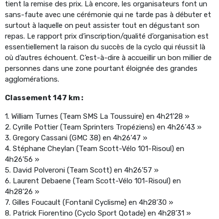
tient la remise des prix. Là encore, les organisateurs font un
sans-faute avec une cérémonie qui ne tarde pas à débuter et
surtout à laquelle on peut assister tout en dégustant son
repas. Le rapport prix d’inscription/qualité d’organisation est
essentiellement la raison du succès de la cyclo qui réussit là
où d’autres échouent. C’est-à-dire à accueillir un bon millier de
personnes dans une zone pourtant éloignée des grandes
agglomérations.
Classement 147 km :
1. William Turnes (Team SMS La Toussuire) en 4h21’28 »
2. Cyrille Pottier (Team Sprinters Tropéziens) en 4h26’43 »
3. Gregory Cassani (GMC 38) en 4h26’47 »
4. Stéphane Cheylan (Team Scott-Vélo 101-Risoul) en
4h26’56 »
5. David Polveroni (Team Scott) en 4h26’57 »
6. Laurent Debaene (Team Scott-Vélo 101-Risoul) en
4h28’26 »
7. Gilles Foucault (Fontanil Cyclisme) en 4h28’30 »
8. Patrick Fiorentino (Cyclo Sport Qotade) en 4h28’31 »