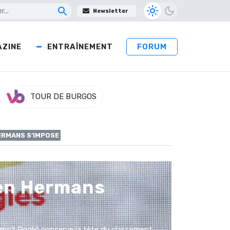
Newsletter
ZINE
ENTRAÎNEMENT
FORUM
TOUR DE BURGOS
ERMANS S’IMPOSE
ten Hermans
imož Roglič conserve la tête du classement