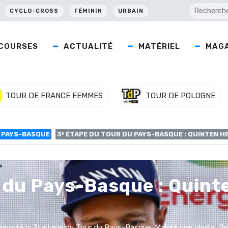
CYCLO-CROSS
FÉMININ
URBAIN
COURSES
ACTUALITÉ
MATÉRIEL
MAGA
TOUR DE FRANCE FEMMES
TOUR DE POLOGNE
 PAYS-BASQUE
3ᵉ ÉTAPE DU TOUR DU PAYS-BASQUE : QUINTEN H
r du Pays-Basque : Quin
porté la 3ᵉ étape du Tour du Pays-Basque. Malgré une chute, Pr