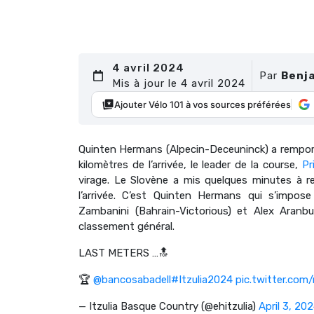
4 avril 2024
Par
Benja
Mis à jour le 4 avril 2024
Ajouter Vélo 101 à vos sources préférées
Quinten Hermans (Alpecin-Deceuninck) a remport
kilomètres de l’arrivée, le leader de la course,
Pr
virage. Le Slovène a mis quelques minutes à re
l’arrivée. C’est Quinten Hermans qui s’impos
Zambanini (Bahrain-Victorious) et Alex Aranb
classement général.
LAST METERS …🔝
🏆
@bancosabadell
#Itzulia2024
pic.twitter.co
— Itzulia Basque Country (@ehitzulia)
April 3, 20