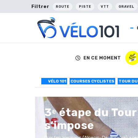
Filtrer
ROUTE
PISTE
VTT
GRAVEL
EN CE MOMENT
VÉLO 101
COURSES CYCLISTES
TOUR DU
3ᵉ étape du Tou
s’impose
Quinten Hermans (Alpecin-Deceuninck) a rem