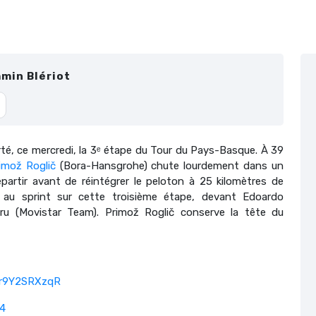
min Blériot
é, ce mercredi, la 3ᵉ étape du Tour du Pays-Basque. À 39
imož Roglič
(Bora-Hansgrohe) chute lourdement dans un
partir avant de réintégrer le peloton à 25 kilomètres de
e au sprint sur cette troisième étape, devant Edoardo
uru (Movistar Team). Primož Roglič conserve la tête du
m/r9Y2SRXzqR
24