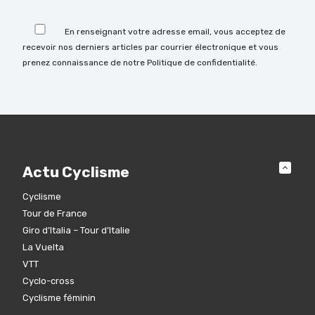
Veuillez laisser ce champ vide.
En renseignant votre adresse email, vous acceptez de
recevoir nos derniers articles par courrier électronique et vous
prenez connaissance de notre Politique de confidentialité.
Actu Cyclisme
Cyclisme
Tour de France
Giro d’Italia – Tour d’Italie
La Vuelta
VTT
Cyclo-cross
Cyclisme féminin