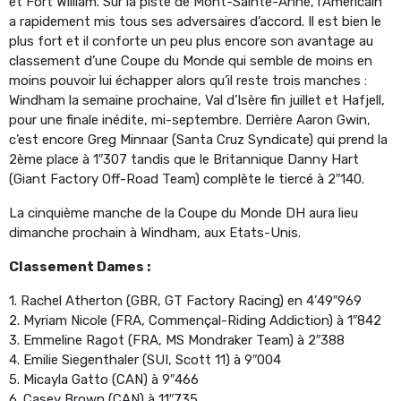
et Fort William. Sur la piste de Mont-Sainte-Anne, l’Américain
a rapidement mis tous ses adversaires d’accord. Il est bien le
plus fort et il conforte un peu plus encore son avantage au
classement d’une Coupe du Monde qui semble de moins en
moins pouvoir lui échapper alors qu’il reste trois manches :
Windham la semaine prochaine, Val d’Isère fin juillet et Hafjell,
pour une finale inédite, mi-septembre. Derrière Aaron Gwin,
c’est encore Greg Minnaar (Santa Cruz Syndicate) qui prend la
2ème place à 1″307 tandis que le Britannique Danny Hart
(Giant Factory Off-Road Team) complète le tiercé à 2″140.
La cinquième manche de la Coupe du Monde DH aura lieu
dimanche prochain à Windham, aux Etats-Unis.
Classement Dames :
1. Rachel Atherton (GBR, GT Factory Racing) en 4’49″969
2. Myriam Nicole (FRA, Commençal-Riding Addiction) à 1″842
3. Emmeline Ragot (FRA, MS Mondraker Team) à 2″388
4. Emilie Siegenthaler (SUI, Scott 11) à 9″004
5. Micayla Gatto (CAN) à 9″466
6. Casey Brown (CAN) à 11″735