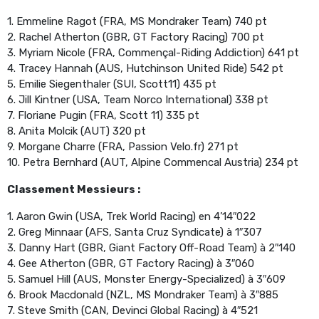
1. Emmeline Ragot (FRA, MS Mondraker Team) 740 pt
2. Rachel Atherton (GBR, GT Factory Racing) 700 pt
3. Myriam Nicole (FRA, Commençal-Riding Addiction) 641 pt
4. Tracey Hannah (AUS, Hutchinson United Ride) 542 pt
5. Emilie Siegenthaler (SUI, Scott11) 435 pt
6. Jill Kintner (USA, Team Norco International) 338 pt
7. Floriane Pugin (FRA, Scott 11) 335 pt
8. Anita Molcik (AUT) 320 pt
9. Morgane Charre (FRA, Passion Velo.fr) 271 pt
10. Petra Bernhard (AUT, Alpine Commencal Austria) 234 pt
Classement Messieurs :
1. Aaron Gwin (USA, Trek World Racing) en 4’14″022
2. Greg Minnaar (AFS, Santa Cruz Syndicate) à 1″307
3. Danny Hart (GBR, Giant Factory Off-Road Team) à 2″140
4. Gee Atherton (GBR, GT Factory Racing) à 3″060
5. Samuel Hill (AUS, Monster Energy-Specialized) à 3″609
6. Brook Macdonald (NZL, MS Mondraker Team) à 3″885
7. Steve Smith (CAN, Devinci Global Racing) à 4″521